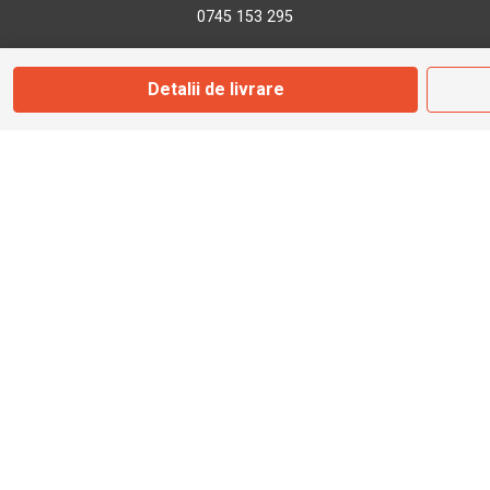
0745 153 295
Detalii de livrare
info@bbmoto.ro
Magazin
Otopeni
Str. Ferme D Nr. 2
Otopeni, Ilfov
Marți - Sâmbătă: 10:00 - 18:00
0755 141 155