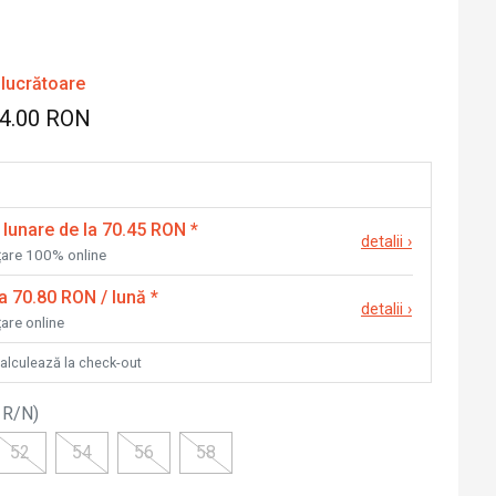
 lucrătoare
74.00 RON
 lunare de la 70.45 RON
*
detalii
›
nțare 100% online
la 70.80 RON / lună
*
detalii
›
țare online
calculează la check-out
 R/N
)
52
54
56
58