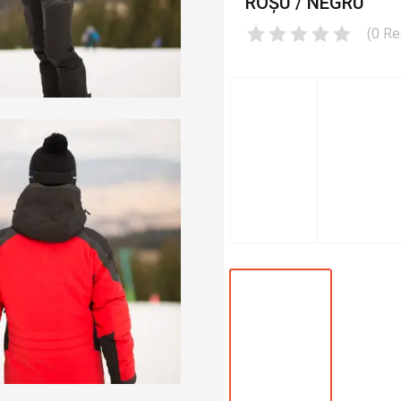
ROȘU / NEGRU
(
0
Re