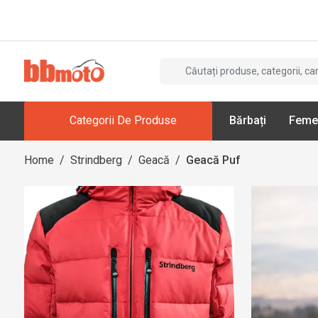
Categorii De Produse
Bărbați
Feme
Home
/
Strindberg
/
Geacă
/
Geacă Puf