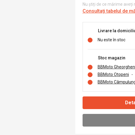
Nu știți de ce mărime aveți
Consultați tabelul de m
Livrare la domicili
Nu este în stoc
Stoc magazin
BBMoto Gheorghen
BBMoto Otopeni
-
BBMoto Câmpulung
Deta