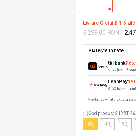
Livrare Gratuită 1-3 zile
3,299.00 RON
2,4
Plătește în rate
tbi bank
Rate
6-60 luni · fina
LeanPay
de 
3-60 luni · finan
* estimat — rata exactă se 
:
(
Cod produs
:
2128T 46
46
48
50