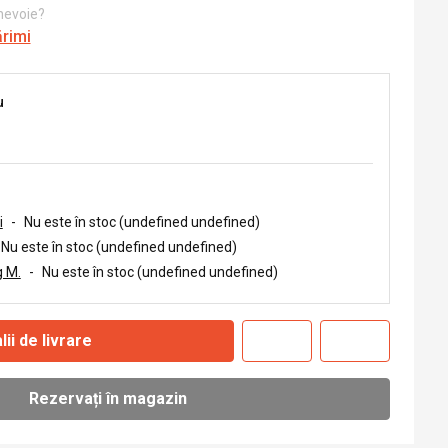
 nevoie?
ărimi
u
i
-
Nu este în stoc (undefined undefined)
Nu este în stoc (undefined undefined)
 M.
-
Nu este în stoc (undefined undefined)
lii de livrare
Rezervați în magazin