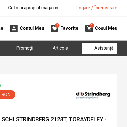
Cel mai apropiat magazin
Logare / Înregistrare
0
0
ne
Contul Meu
Favorite
Coșul Meu
Asistență
Promoții
Articole
0 RON
SCHI STRINDBERG 2128T, TORAYDELFY ·