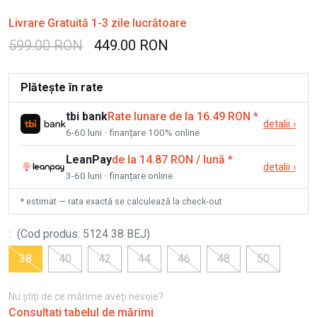
Livrare Gratuită 1-3 zile lucrătoare
599.00 RON
449.00 RON
Plătește în rate
tbi bank
Rate lunare de la 16.49 RON
*
detalii
›
6-60 luni · finanțare 100% online
LeanPay
de la 14.87 RON / lună
*
detalii
›
3-60 luni · finanțare online
* estimat — rata exactă se calculează la check-out
:
(
Cod produs
:
5124 38 BEJ
)
38
40
42
44
46
48
50
Nu știți de ce mărime aveți nevoie?
Consultați tabelul de mărimi