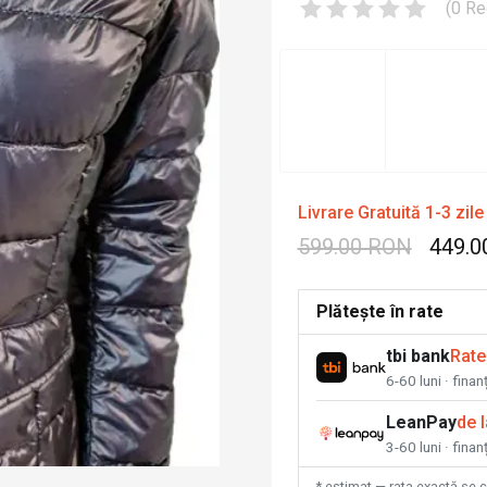
(
0
Re
Livrare Gratuită 1-3 zile
599.00 RON
449.0
Plătește în rate
tbi bank
Rate
6-60 luni · fina
LeanPay
de 
3-60 luni · finan
* estimat — rata exactă se 