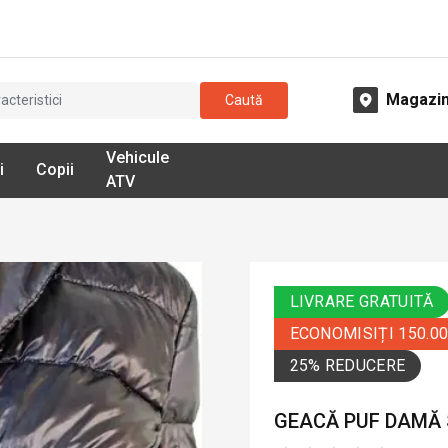
Magazi
Caută
Vehicule
i
Copii
ATV
LIVRARE GRATUITĂ
ECONOMISIȚI 150.0
25% REDUCERE
GEACĂ PUF DAMĂ S