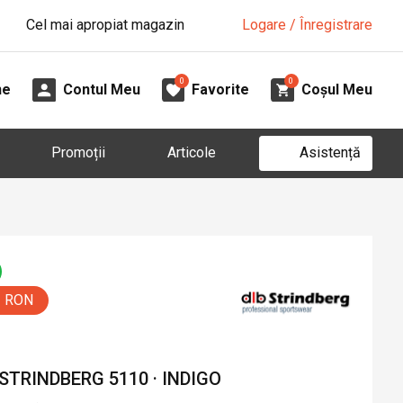
Cel mai apropiat magazin
Logare / Înregistrare
0
0
ne
Contul Meu
Favorite
Coșul Meu
Asistență
Promoții
Articole
0 RON
TRINDBERG 5110 · INDIGO