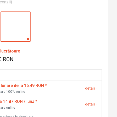
cenzii
)
 lucrătoare
0 RON
 lunare de la 16.49 RON
*
detalii
›
nțare 100% online
la 14.87 RON / lună
*
detalii
›
țare online
calculează la check-out