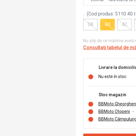
:
(
Cod produs
:
5110 40 
38
40
42
Nu știți de ce mărime aveți
Consultați tabelul de m
Livrare la domicili
Nu este în stoc
Stoc magazin
BBMoto Gheorghen
BBMoto Otopeni
-
BBMoto Câmpulung