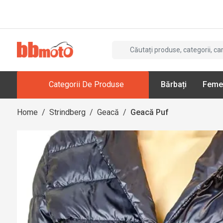
Categorii De Produse
Bărbați
Feme
Home
/
Strindberg
/
Geacă
/
Geacă Puf