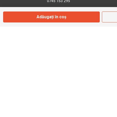
0745 153 295
Adăugați în coș
info@bbmoto.ro
Magazin
Otopeni
Str. Ferme D Nr. 2
Otopeni, Ilfov
Marți - Sâmbătă: 10:00 - 18:00
0755 141 155