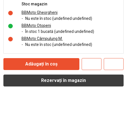
Stoc magazin
BBMoto Gheorgheni
-
Nu este în stoc (undefined undefined)
BBMoto Otopeni
-
În stoc 1 bucată (undefined undefined)
BBMoto Câmpulung M.
-
Nu este în stoc (undefined undefined)
Adăugați în coș
Rezervați în magazin