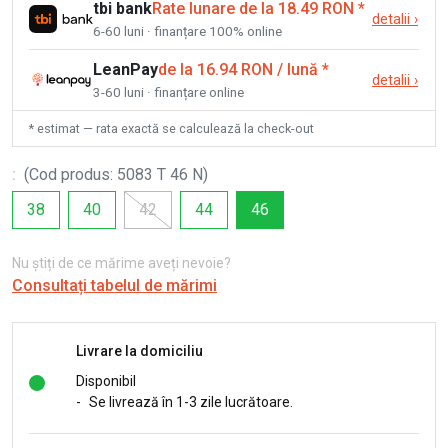
tbi bank
Rate lunare de la 18.49 RON
*
detalii
›
6-60 luni · finanțare 100% online
LeanPay
de la 16.94 RON / lună
*
detalii
›
3-60 luni · finanțare online
* estimat — rata exactă se calculează la check-out
:
(
Cod produs
:
5083 T 46 N
)
38
40
42
44
46
Nu știți de ce mărime aveți nevoie?
Consultați tabelul de mărimi
Livrare la domiciliu
Disponibil
-
Se livrează în 1-3 zile lucrătoare.