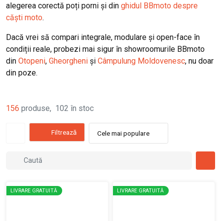
alegerea corectă poți porni și din
ghidul BBmoto despre
căști moto
.
Dacă vrei să compari integrale, modulare și open-face în
condiții reale, probezi mai sigur în showroomurile BBmoto
din
Otopeni
,
Gheorgheni
și
Câmpulung Moldovenesc
, nu doar
din poze.
156
produse
,
102
în stoc
Filtrează
Cele mai populare
LIVRARE GRATUITĂ
LIVRARE GRATUITĂ