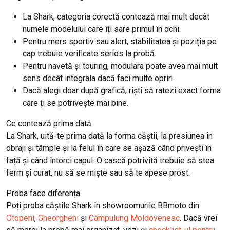
La Shark, categoria corectă contează mai mult decât
numele modelului care îți sare primul în ochi.
Pentru mers sportiv sau alert, stabilitatea și poziția pe
cap trebuie verificate serios la probă.
Pentru navetă și touring, modulara poate avea mai mult
sens decât integrala dacă faci multe opriri.
Dacă alegi doar după grafică, riști să ratezi exact forma
care ți se potrivește mai bine.
Ce contează prima dată
La Shark, uită-te prima dată la forma căștii, la presiunea în
obraji și tâmple și la felul în care se așază când privești în
față și când întorci capul. O cască potrivită trebuie să stea
ferm și curat, nu să se miște sau să te apese prost.
Proba face diferența
Poți proba căștile Shark în showroomurile BBmoto din
Otopeni
,
Gheorgheni
și
Câmpulung Moldovenesc
. Dacă vrei