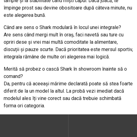
tâmple și la stabilitate când miști capul. Dacă joacă, te
împinge prost sau devine obositoare după câteva minute, nu
este alegerea bună.
Când are sens o Shark modulară în locul unei integrale?
Are sens când mergi mult în oraș, faci navetă sau ture cu
opriri dese și vrei mai multă comoditate la alimentare,
discuții și pauze scurte. Dacă prioritatea este mersul sportiv,
integrala rămâne de multe ori alegerea mai logică.
Merită să probez o cască Shark în showroom înainte să o
comand?
Da, pentru că aceeași mărime declarată poate să stea foarte
diferit de la un model la altul. La probă vezi imediat dacă
modelul ales îți vine corect sau dacă trebuie schimbată
forma ori categoria.