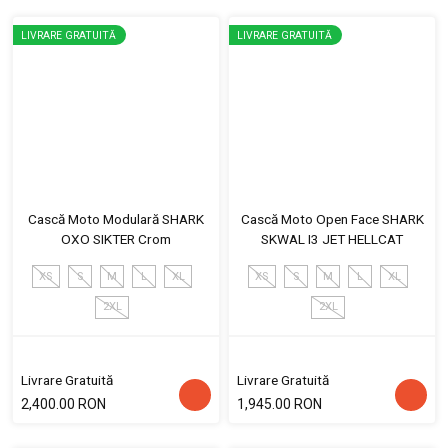
LIVRARE GRATUITĂ
LIVRARE GRATUITĂ
Cască Moto Modulară SHARK
Cască Moto Open Face SHARK
OXO SIKTER Crom
SKWAL I3 JET HELLCAT
XS
S
M
L
XL
XS
S
M
L
XL
2XL
2XL
Livrare Gratuită
Livrare Gratuită
2,400.00 RON
1,945.00 RON