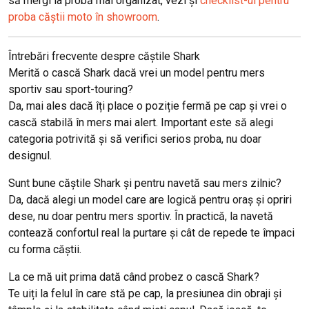
să mergi la probă mai organizat, vezi și
checklist-ul pentru
proba căștii moto în showroom
.
Întrebări frecvente despre căștile Shark
Merită o cască Shark dacă vrei un model pentru mers
sportiv sau sport-touring?
Da, mai ales dacă îți place o poziție fermă pe cap și vrei o
cască stabilă în mers mai alert. Important este să alegi
categoria potrivită și să verifici serios proba, nu doar
designul.
Sunt bune căștile Shark și pentru navetă sau mers zilnic?
Da, dacă alegi un model care are logică pentru oraș și opriri
dese, nu doar pentru mers sportiv. În practică, la navetă
contează confortul real la purtare și cât de repede te împaci
cu forma căștii.
La ce mă uit prima dată când probez o cască Shark?
Te uiți la felul în care stă pe cap, la presiunea din obraji și