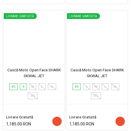
LIVRARE GRATUITĂ
LIVRARE GRATUITĂ
Cască Moto Open Face SHARK
Cască Moto Open Face SHARK
SKWAL JET
SKWAL JET
XS
S
M
L
XL
XS
S
M
L
XL
2XL
2XL
Livrare Gratuită
Livrare Gratuită
1,185.00 RON
1,185.00 RON