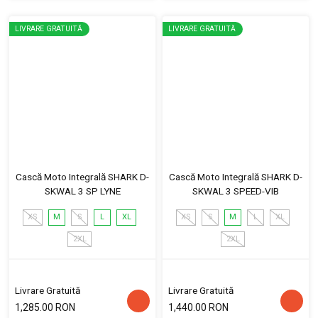
LIVRARE GRATUITĂ
LIVRARE GRATUITĂ
Cască Moto Integrală SHARK D-
Cască Moto Integrală SHARK D-
SKWAL 3 SP LYNE
SKWAL 3 SPEED-VIB
XS
M
S
L
XL
XS
S
M
L
XL
2XL
2XL
Livrare Gratuită
Livrare Gratuită
1,285.00 RON
1,440.00 RON