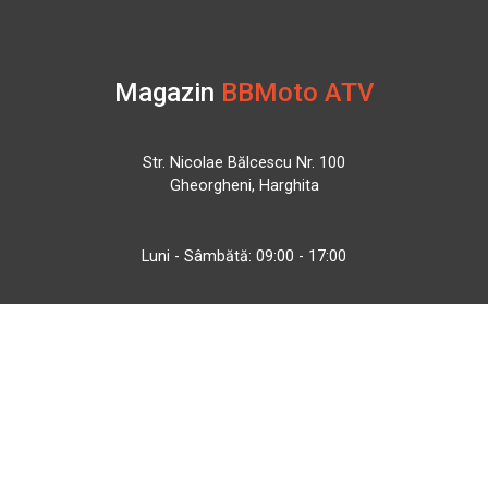
Magazin
BBMoto ATV
Str. Nicolae Bălcescu Nr. 100
Gheorgheni, Harghita
Luni - Sâmbătă: 09:00 - 17:00
+40 740 133 688
atv@bbmoto.ro