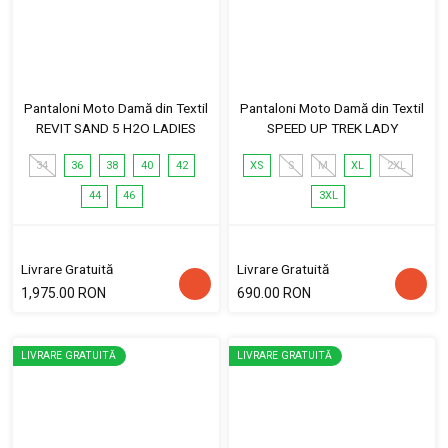
Pantaloni Moto Damă din Textil
Pantaloni Moto Damă din Textil
REVIT SAND 5 H2O LADIES
SPEED UP TREK LADY
34
36
38
40
42
XS
S
M
XL
2XL
44
46
3XL
Livrare Gratuită
Livrare Gratuită
1,975.00 RON
690.00 RON
LIVRARE GRATUITĂ
LIVRARE GRATUITĂ