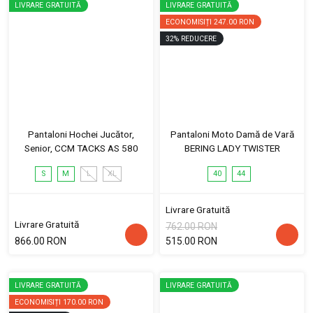
LIVRARE GRATUITĂ
LIVRARE GRATUITĂ
ECONOMISIȚI
247.00 RON
32
%
REDUCERE
Pantaloni Hochei Jucător,
Pantaloni Moto Damă de Vară
Senior, CCM TACKS AS 580
BERING LADY TWISTER
S
M
L
XL
40
44
Livrare Gratuită
Livrare Gratuită
762.00 RON
866.00 RON
515.00 RON
LIVRARE GRATUITĂ
LIVRARE GRATUITĂ
ECONOMISIȚI
170.00 RON