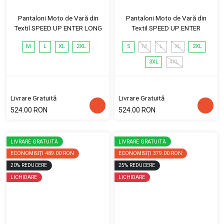
Pantaloni Moto de Vară din
Pantaloni Moto de Vară din
Textil SPEED UP ENTER LONG
Textil SPEED UP ENTER
M
L
XL
2XL
S
M
L
XL
2XL
3XL
4XL
Livrare Gratuită
Livrare Gratuită
524.00 RON
524.00 RON
LIVRARE GRATUITĂ
LIVRARE GRATUITĂ
ECONOMISIȚI
489.00 RON
ECONOMISIȚI
379.00 RON
20
%
REDUCERE
25
%
REDUCERE
LICHIDARE
LICHIDARE