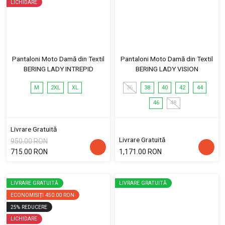
LICHIDARE
Pantaloni Moto Damă din Textil
Pantaloni Moto Damă din Textil
BERING LADY INTREPID
BERING LADY VISION
M
2XL
XL
36
38
40
42
44
46
48
Livrare Gratuită
Livrare Gratuită
950.00 RON
715.00 RON
1,171.00 RON
LIVRARE GRATUITĂ
LIVRARE GRATUITĂ
ECONOMISIȚI
450.00 RON
25
%
REDUCERE
LICHIDARE