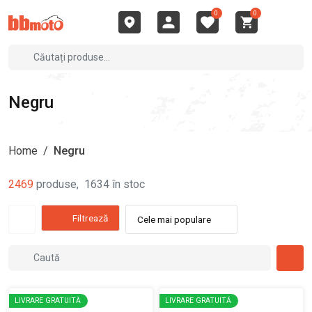
0
0
Negru
Home
/
Negru
2469
produse
,
1634
în stoc
Filtrează
Cele mai populare
LIVRARE GRATUITĂ
LIVRARE GRATUITĂ