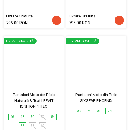
Livrare Gratuită
Livrare Gratuită
795.00 RON
795.00 RON
LIVRARE GRATUITĂ
LIVRARE GRATUITĂ
Pantaloni Moto din Piele
Pantaloni Moto din Piele
Naturală & Textil REVIT
SIXGEAR PHOENIX
IGNITION 4 H2O
XS
M
XL
2XL
46
48
50
52
54
56
58
60