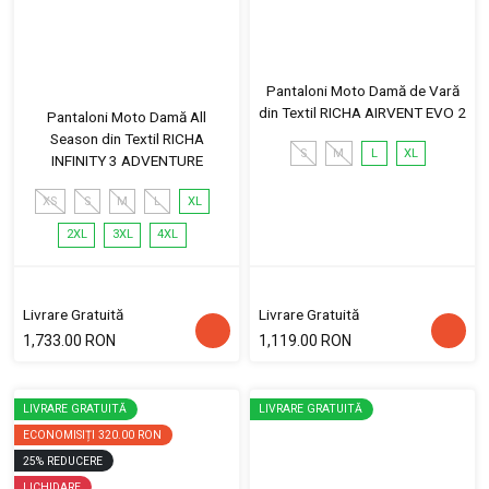
Pantaloni Moto Damă de Vară
din Textil RICHA AIRVENT EVO 2
Pantaloni Moto Damă All
Season din Textil RICHA
S
M
L
XL
INFINITY 3 ADVENTURE
XS
S
M
L
XL
2XL
3XL
4XL
Livrare Gratuită
Livrare Gratuită
1,733.00 RON
1,119.00 RON
LIVRARE GRATUITĂ
LIVRARE GRATUITĂ
ECONOMISIȚI
320.00 RON
25
%
REDUCERE
LICHIDARE