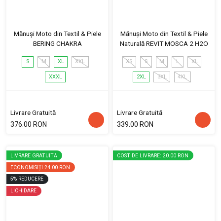
Mănuși Moto din Textil & Piele
Mănuși Moto din Textil & Piele
BERING CHAKRA
Naturală REVIT MOSCA 2 H2O
S
M
XL
XXL
XS
S
M
L
XL
XXXL
2XL
3XL
4XL
Livrare Gratuită
Livrare Gratuită
376.00 RON
339.00 RON
LIVRARE GRATUITĂ
COST DE LIVRARE: 20.00 RON
ECONOMISIȚI
24.00 RON
5
%
REDUCERE
LICHIDARE