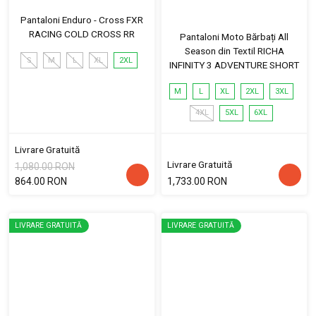
Pantaloni Enduro - Cross FXR
RACING COLD CROSS RR
Pantaloni Moto Bărbați All
Season din Textil RICHA
S
M
L
XL
2XL
INFINITY 3 ADVENTURE SHORT
M
L
XL
2XL
3XL
4XL
5XL
6XL
Livrare Gratuită
Livrare Gratuită
1,080.00 RON
864.00 RON
1,733.00 RON
LIVRARE GRATUITĂ
LIVRARE GRATUITĂ