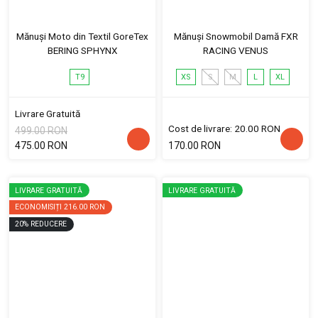
Mănuși Moto din Textil GoreTex
Mănuși Snowmobil Damă FXR
BERING SPHYNX
RACING VENUS
T9
XS
S
M
L
XL
Livrare Gratuită
Cost de livrare: 20.00 RON
499.00 RON
475.00 RON
170.00 RON
LIVRARE GRATUITĂ
LIVRARE GRATUITĂ
ECONOMISIȚI
216.00 RON
20
%
REDUCERE