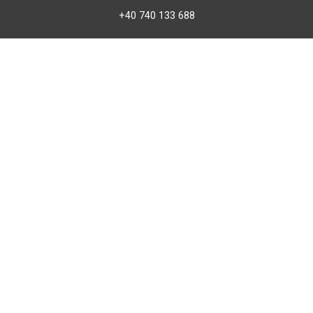
+40 740 133 688
atv@bbmoto.ro
Magazin
BBmoto ATV Otopeni
Str. Ferme D Nr. 2
Otopeni, Ilfov
Marți - Sâmbătă: 10:00 - 18:00