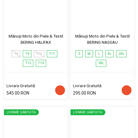
Mănuși Moto din Piele & Textil
Mănuși Moto din Piele & Textil
BERING HALIFAX
BERING NASSAU
T8
T9
T10
T11
S
M
L
XL
2XL
T12
T13
3XL
Livrare Gratuită
Livrare Gratuită
545.00 RON
295.00 RON
LIVRARE GRATUITĂ
LIVRARE GRATUITĂ