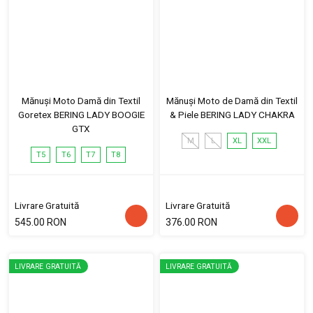
Mănuși Moto Damă din Textil
Mănuși Moto de Damă din Textil
Goretex BERING LADY BOOGIE
& Piele BERING LADY CHAKRA
GTX
M
L
XL
XXL
T5
T6
T7
T8
Livrare Gratuită
Livrare Gratuită
545.00 RON
376.00 RON
LIVRARE GRATUITĂ
LIVRARE GRATUITĂ