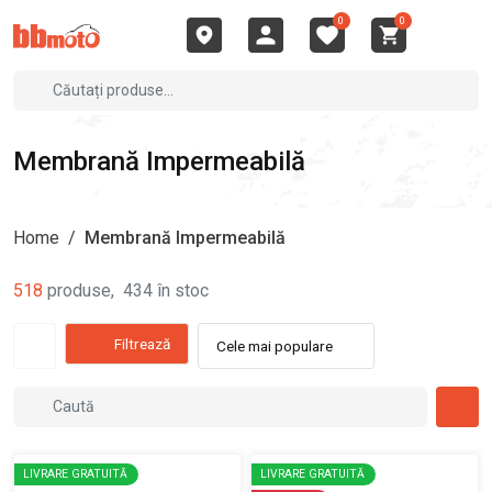
0
0
Membrană Impermeabilă
Home
/
Membrană Impermeabilă
518
produse
,
434
în stoc
Filtrează
Cele mai populare
LIVRARE GRATUITĂ
LIVRARE GRATUITĂ