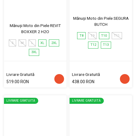
Mănuși Moto din Piele SEGURA
BUTCH
Mănuși Moto din Piele REVIT
BOXXER 2 H2O
T8
T9
T10
T11
S
M
L
XL
2XL
T12
T13
3XL
Livrare Gratuită
Livrare Gratuită
519.00 RON
438.00 RON
LIVRARE GRATUITĂ
LIVRARE GRATUITĂ