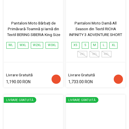
Pantaloni Moto Bărbați de
Pantaloni Moto Damă All
Primăvară-Toamnă și Iarnă din
Season din Textil RICHA
Textil BERING SIBERIA King Size
INFINITY 3 ADVENTURE SHORT
WL
WXL
W2XL
W3XL
XS
S
M
L
XL
2XL
3XL
4XL
Livrare Gratuită
Livrare Gratuită
1,190.00 RON
1,733.00 RON
LIVRARE GRATUITĂ
LIVRARE GRATUITĂ