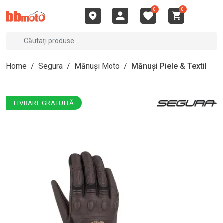
0
0
Home
/
Segura
/
Mănuși Moto
/
Mănuși Piele & Textil
LIVRARE GRATUITĂ