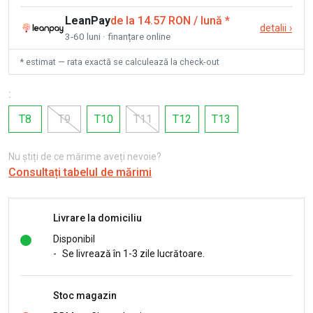
LeanPay
de la 14.57 RON / lună
*
detalii
›
3-60 luni · finanțare online
* estimat — rata exactă se calculează la check-out
:
T8
T9
T10
T11
T12
T13
Nu știți de ce mărime aveți nevoie?
Consultați tabelul de mărimi
Livrare la domiciliu
Disponibil
-
Se livrează în 1-3 zile lucrătoare.
Stoc magazin