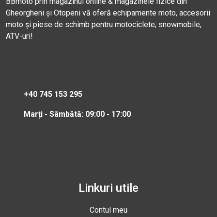
BBmoto prin magazinul online & magazinele fizice din
Gheorgheni și Otopeni vă oferă echipamente moto, accesorii
moto și piese de schimb pentru motociclete, snowmobile,
ATV-uri!
+40 745 153 295
Marți - Sâmbătă: 09:00 - 17:00
Linkuri utile
Contul meu