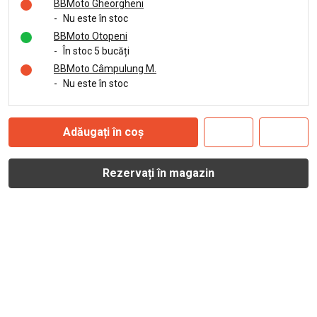
BBMoto Gheorgheni
-
Nu este în stoc
BBMoto Otopeni
-
În stoc 5 bucăți
BBMoto Câmpulung M.
-
Nu este în stoc
Adăugați în coș
Rezervați în magazin