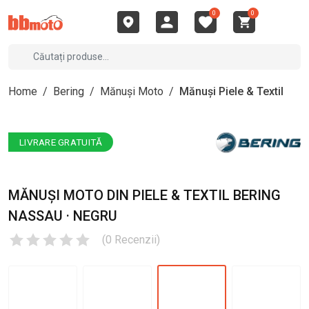
0
0
Home
/
Bering
/
Mănuși Moto
/
Mănuși Piele & Textil
LIVRARE GRATUITĂ
MĂNUȘI MOTO DIN PIELE & TEXTIL BERING
NASSAU · NEGRU
(
0
Recenzii
)