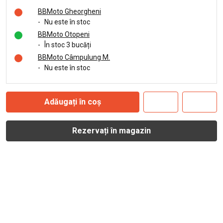
BBMoto Gheorgheni
-
Nu este în stoc
BBMoto Otopeni
-
În stoc 3 bucăți
BBMoto Câmpulung M.
-
Nu este în stoc
Adăugați în coș
Rezervați în magazin