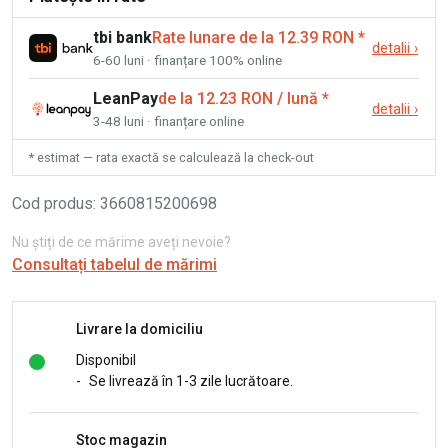
tbi bank
Rate lunare de la 12.39 RON
*
detalii
›
6-60 luni · finanțare 100% online
LeanPay
de la 12.23 RON / lună
*
detalii
›
3-48 luni · finanțare online
* estimat — rata exactă se calculează la check-out
Cod produs
:
3660815200698
Nu știți de ce mărime aveți nevoie?
Consultați tabelul de mărimi
Livrare la domiciliu
Disponibil
-
Se livrează în 1-3 zile lucrătoare.
Stoc magazin