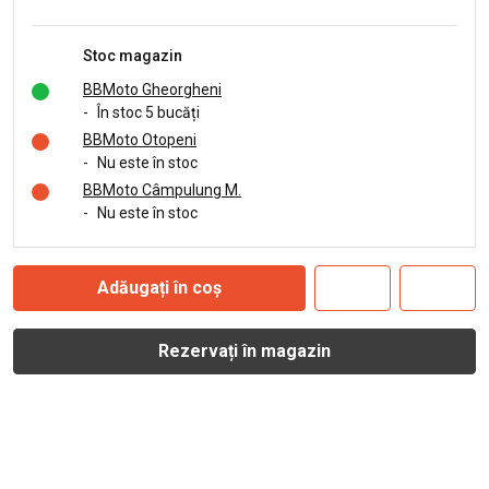
Stoc magazin
BBMoto Gheorgheni
-
În stoc 5 bucăți
BBMoto Otopeni
-
Nu este în stoc
BBMoto Câmpulung M.
-
Nu este în stoc
Adăugați în coș
Rezervați în magazin