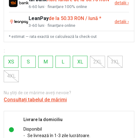
detalii
›
6-60 luni · finanțare 100% online
LeanPay
de la 50.33 RON / lună
*
detalii
›
3-60 luni · finanțare online
* estimat — rata exactă se calculează la check-out
:
XS
S
M
L
XL
2XL
3XL
4XL
Nu știți de ce mărime aveți nevoie?
Consultați tabelul de mărimi
Livrare la domiciliu
Disponibil
-
Se livrează în 1-3 zile lucrătoare.