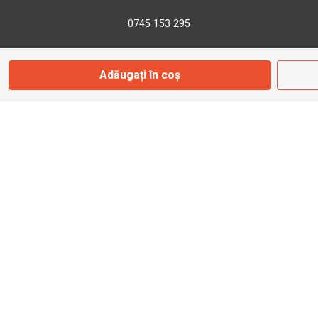
0745 153 295
info@bbmoto.ro
Adăugați în coș
Magazin
Otopeni
Str. Ferme D Nr. 2
Otopeni, Ilfov
Marți - Sâmbătă: 10:00 - 18:00
0755 141 155