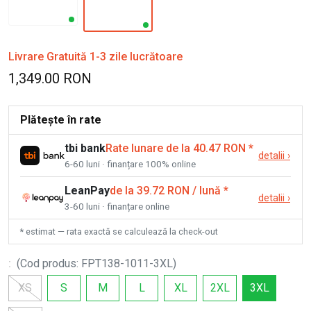
Livrare Gratuită 1-3 zile lucrătoare
1,349.00 RON
Plătește în rate
tbi bank
Rate lunare de la 40.47 RON
*
detalii
›
6-60 luni · finanțare 100% online
LeanPay
de la 39.72 RON / lună
*
detalii
›
3-60 luni · finanțare online
* estimat — rata exactă se calculează la check-out
:
(
Cod produs
:
FPT138-1011-3XL
)
XS
S
M
L
XL
2XL
3XL