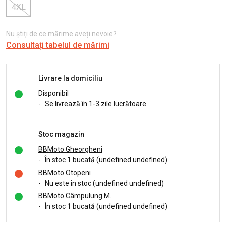
4XL
Nu știți de ce mărime aveți nevoie?
Consultați tabelul de mărimi
Livrare la domiciliu
Disponibil
-
Se livrează în 1-3 zile lucrătoare.
Stoc magazin
BBMoto Gheorgheni
-
În stoc 1 bucată (undefined undefined)
BBMoto Otopeni
-
Nu este în stoc (undefined undefined)
BBMoto Câmpulung M.
-
În stoc 1 bucată (undefined undefined)