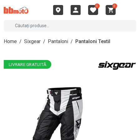
0
0
Home
/
Sixgear
/
Pantaloni
/
Pantaloni Textil
LIVRARE GRATUITĂ