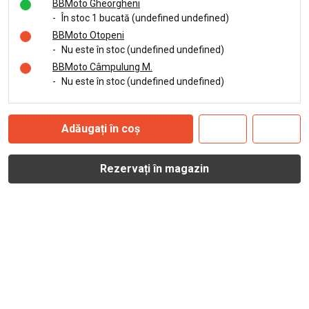
BBMoto Gheorgheni
-
În stoc 1 bucată (undefined undefined)
BBMoto Otopeni
-
Nu este în stoc (undefined undefined)
BBMoto Câmpulung M.
-
Nu este în stoc (undefined undefined)
Adăugați în coș
Rezervați în magazin