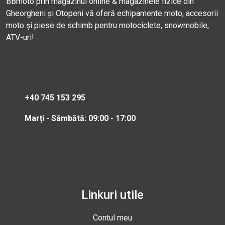
BBmoto prin magazinul online & magazinele fizice din
Gheorgheni și Otopeni vă oferă echipamente moto, accesorii
moto și piese de schimb pentru motociclete, snowmobile,
ATV-uri!
+40 745 153 295
Marți - Sâmbătă: 09:00 - 17:00
Linkuri utile
Contul meu