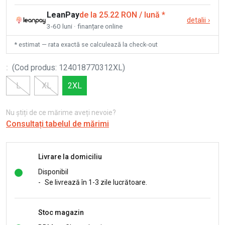
LeanPay
de la 25.22 RON / lună
*
detalii
›
3-60 luni · finanțare online
* estimat — rata exactă se calculează la check-out
:
(
Cod produs
:
124018770312XL
)
L
XL
2XL
Nu știți de ce mărime aveți nevoie?
Consultați tabelul de mărimi
Livrare la domiciliu
Disponibil
-
Se livrează în 1-3 zile lucrătoare.
Stoc magazin