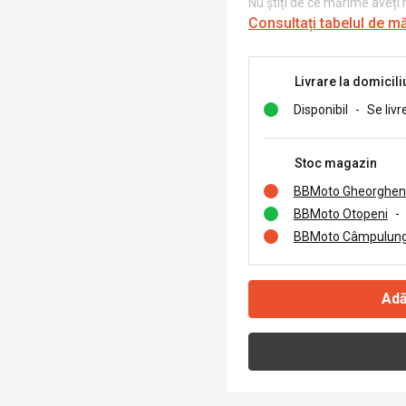
Nu știți de ce mărime aveți
Consultați tabelul de m
Livrare la domicili
Disponibil
-
Se livr
Stoc magazin
BBMoto Gheorghen
BBMoto Otopeni
-
BBMoto Câmpulung
Adă