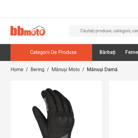
Categorii De Produse
Bărbați
Feme
Home
/
Bering
/
Mănuși Moto
/
Mănuși Damă