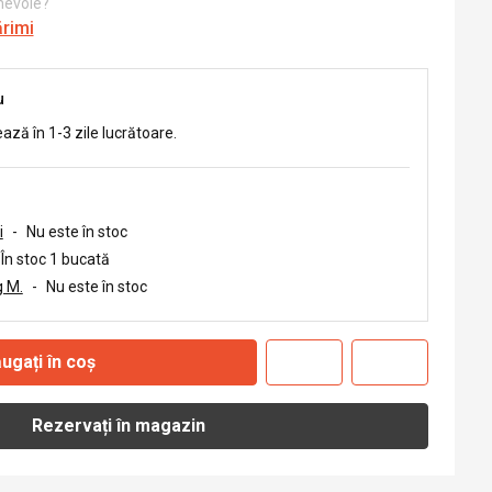
 nevoie?
ărimi
u
ează în 1-3 zile lucrătoare.
i
-
Nu este în stoc
În stoc 1 bucată
 M.
-
Nu este în stoc
ugați în coș
Rezervați în magazin