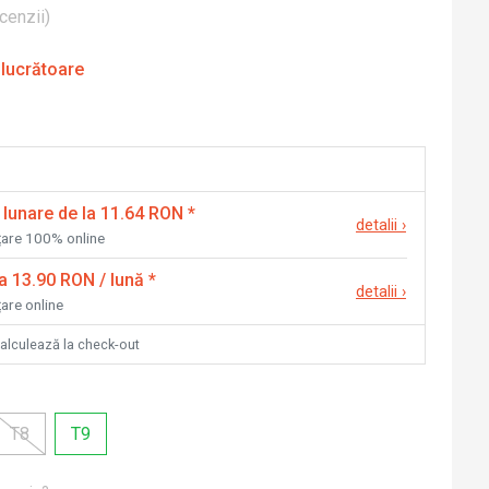
cenzii
)
 lucrătoare
 lunare de la 11.64 RON
*
detalii
›
nțare 100% online
la 13.90 RON / lună
*
detalii
›
țare online
calculează la check-out
T8
T9