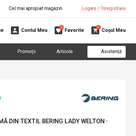
Cel mai apropiat magazin
Logare / Înregistrare
0
0
ne
Contul Meu
Favorite
Coșul Meu
Asistență
Promoții
Articole
Ă DIN TEXTIL BERING LADY WELTON ·