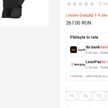
(
0
Re
Livrare Gratuită 1-3 zile
267.00 RON
Plătește în rate
tbi bank
Rate
6-60 luni · fina
LeanPay
de 
3-36 luni · finan
* estimat — rata exactă se 
:
T5
T6
T7