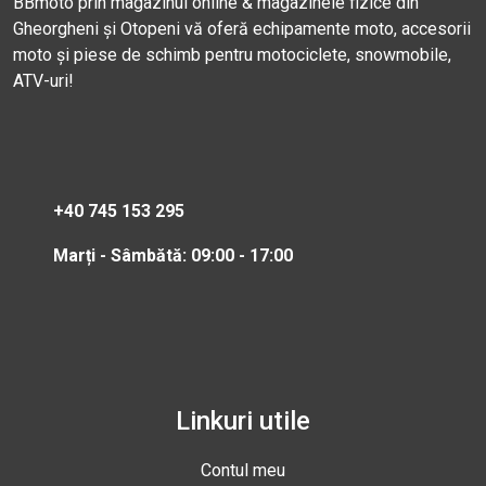
BBmoto prin magazinul online & magazinele fizice din
Gheorgheni și Otopeni vă oferă echipamente moto, accesorii
moto și piese de schimb pentru motociclete, snowmobile,
ATV-uri!
+40 745 153 295
Marți - Sâmbătă: 09:00 - 17:00
Linkuri utile
Contul meu