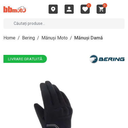
0
0
Home
/
Bering
/
Mănuși Moto
/
Mănuși Damă
LIVRARE GRATUITĂ