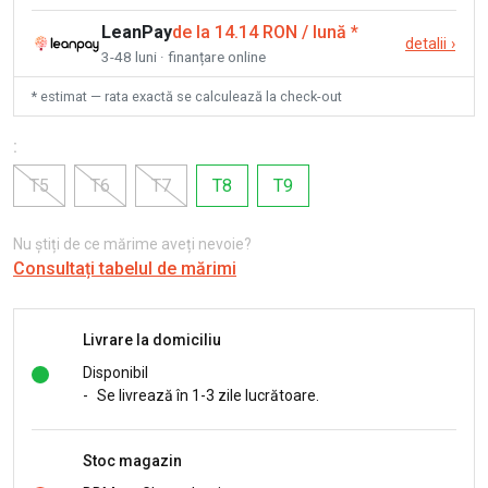
LeanPay
de la 14.14 RON / lună
*
detalii
›
3-48 luni · finanțare online
* estimat — rata exactă se calculează la check-out
:
T5
T6
T7
T8
T9
Nu știți de ce mărime aveți nevoie?
Consultați tabelul de mărimi
Livrare la domiciliu
Disponibil
-
Se livrează în 1-3 zile lucrătoare.
Stoc magazin