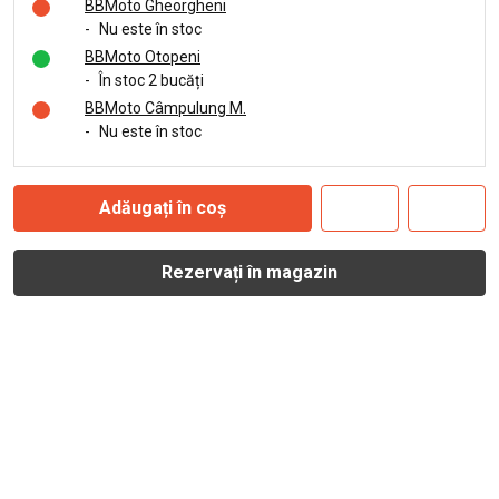
BBMoto Gheorgheni
-
Nu este în stoc
BBMoto Otopeni
-
În stoc 2 bucăți
BBMoto Câmpulung M.
-
Nu este în stoc
Adăugați în coș
Rezervați în magazin