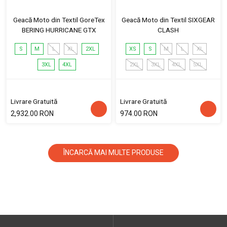
Geacă Moto din Textil GoreTex
Geacă Moto din Textil SIXGEAR
BERING HURRICANE GTX
CLASH
S
M
L
XL
2XL
XS
S
M
L
XL
3XL
4XL
2XL
3XL
4XL
5XL
Livrare Gratuită
Livrare Gratuită
2,932.00 RON
974.00 RON
ÎNCARCĂ MAI MULTE PRODUSE