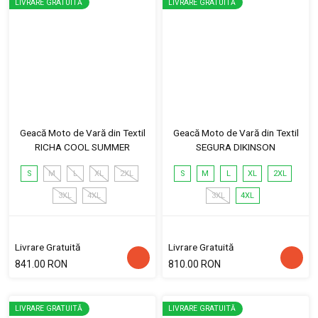
LIVRARE GRATUITĂ
LIVRARE GRATUITĂ
Geacă Moto de Vară din Textil
Geacă Moto de Vară din Textil
RICHA COOL SUMMER
SEGURA DIKINSON
S
M
L
XL
2XL
S
M
L
XL
2XL
3XL
4XL
3XL
4XL
Livrare Gratuită
Livrare Gratuită
841.00 RON
810.00 RON
LIVRARE GRATUITĂ
LIVRARE GRATUITĂ