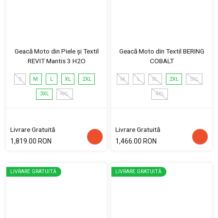
Geacă Moto din Piele și Textil
Geacă Moto din Textil BERING
REVIT Mantis 3 H2O
COBALT
S
M
L
XL
2XL
M
L
XL
2XL
3XL
3XL
4XL
4XL
Livrare Gratuită
Livrare Gratuită
1,819.00 RON
1,466.00 RON
LIVRARE GRATUITĂ
LIVRARE GRATUITĂ