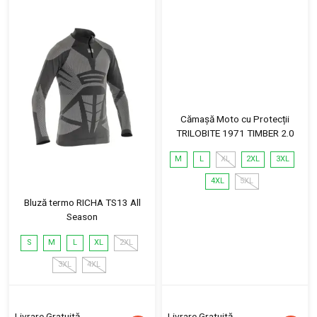
Cămașă Moto cu Protecții
TRILOBITE 1971 TIMBER 2.0
M
L
XL
2XL
3XL
4XL
5XL
Bluză termo RICHA TS13 All
Season
S
M
L
XL
2XL
3XL
4XL
Livrare Gratuită
Livrare Gratuită