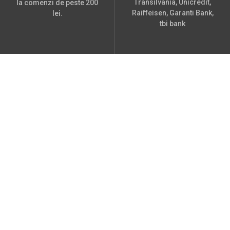
Transilvania, Unicredit,
la comenzi de peste 200
Raiffeisen, Garanti Bank,
lei.
tbi bank