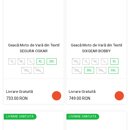
Geacă Moto de Vară din Textil
Geacă Moto de Vară din Textil
SEGURA OSKAR
SIXGEAR BOBBY
S
M
L
XL
2XL
XS
S
M
L
XL
3XL
4XL
2XL
3XL
4XL
5XL
Livrare Gratuită
Livrare Gratuită
733.00 RON
749.00 RON
LIVRARE GRATUITĂ
LIVRARE GRATUITĂ