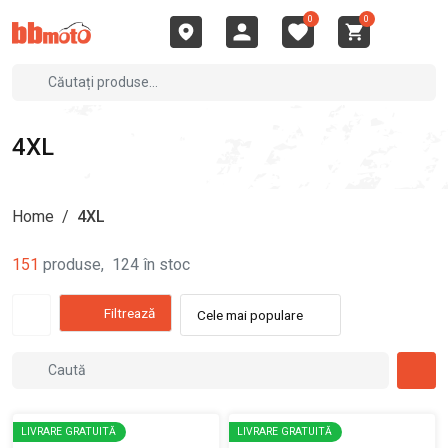
0
0
4XL
Home
/
4XL
151
produse
,
124
în stoc
Filtrează
Cele mai populare
LIVRARE GRATUITĂ
LIVRARE GRATUITĂ