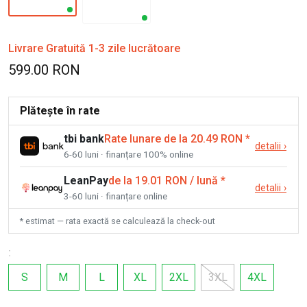
Livrare Gratuită 1-3 zile lucrătoare
599.00 RON
Plătește în rate
tbi bank
Rate lunare de la 20.49 RON
*
detalii
›
6-60 luni · finanțare 100% online
LeanPay
de la 19.01 RON / lună
*
detalii
›
3-60 luni · finanțare online
* estimat — rata exactă se calculează la check-out
:
S
M
L
XL
2XL
3XL
4XL