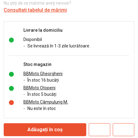
Nu știți de ce mărime aveți nevoie?
Consultați tabelul de mărimi
Livrare la domiciliu
Disponibil
-
Se livrează în 1-3 zile lucrătoare.
Stoc magazin
BBMoto Gheorgheni
-
În stoc 16 bucăți
BBMoto Otopeni
-
În stoc 5 bucăți
BBMoto Câmpulung M.
-
Nu este în stoc
Adăugați în coș