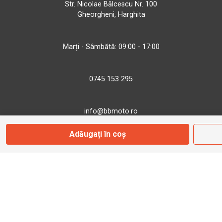
Str. Nicolae Bălcescu Nr. 100
Gheorgheni, Harghita
Marți - Sâmbătă: 09:00 - 17:00
0745 153 295
info@bbmoto.ro
Adăugați în coș
Magazin
Otopeni
Str. Ferme D Nr. 2
Otopeni, Ilfov