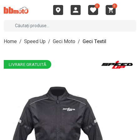
0
0
Home
/
Speed Up
/
Geci Moto
/
Geci Textil
LIVRARE GRATUITĂ