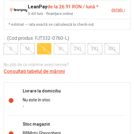
LeanPay
de la 26.91 RON / lună
*
detalii
›
3-60 luni · finanțare online
* estimat — rata exactă se calculează la check-out
:
(
Cod produs
:
FJT332-0760-L
)
S
M
L
XL
2XL
3XL
4XL
Nu știți de ce mărime aveți nevoie?
Consultați tabelul de mărimi
Livrare la domiciliu
Nu este în stoc
-
Stoc magazin
BBMoto Gheorgheni