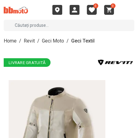
0
0
Home
/
Revit
/
Geci Moto
/
Geci Textil
LIVRARE GRATUITĂ