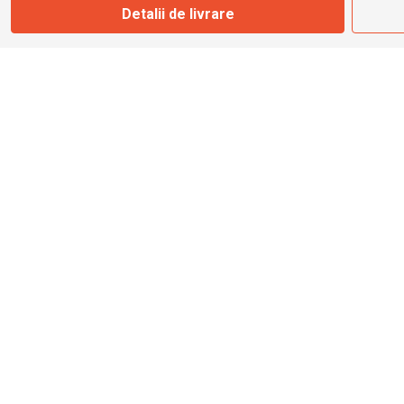
Detalii de livrare
info@bbmoto.ro
Magazin
Otopeni
Str. Ferme D Nr. 2
Otopeni, Ilfov
Marți - Sâmbătă: 10:00 - 18:00
0755 141 155
otopeni@bbmoto.ro