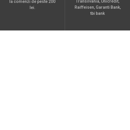
Transilvania, Unicredit,
la comenzi de peste 200
Raiffeisen, Garanti Bank,
lei.
tbi bank