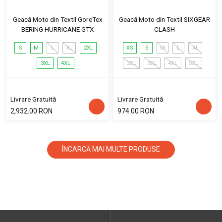
Geacă Moto din Textil GoreTex
Geacă Moto din Textil SIXGEAR
BERING HURRICANE GTX
CLASH
S
M
L
XL
2XL
XS
S
M
L
XL
3XL
4XL
2XL
3XL
4XL
5XL
Livrare Gratuită
Livrare Gratuită
2,932.00 RON
974.00 RON
ÎNCARCĂ MAI MULTE PRODUSE