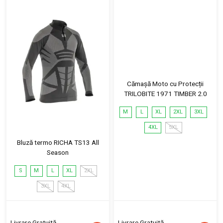
Cămașă Moto cu Protecții
TRILOBITE 1971 TIMBER 2.0
M
L
XL
2XL
3XL
4XL
5XL
Bluză termo RICHA TS13 All
Season
S
M
L
XL
2XL
3XL
4XL
Livrare Gratuită
Livrare Gratuită