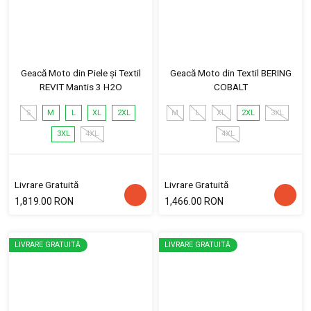
Geacă Moto din Piele și Textil
Geacă Moto din Textil BERING
REVIT Mantis 3 H2O
COBALT
S
M
L
XL
2XL
M
L
XL
2XL
3XL
3XL
4XL
4XL
Livrare Gratuită
Livrare Gratuită
1,819.00 RON
1,466.00 RON
LIVRARE GRATUITĂ
LIVRARE GRATUITĂ