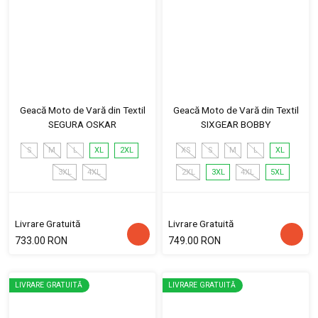
Geacă Moto de Vară din Textil
Geacă Moto de Vară din Textil
SEGURA OSKAR
SIXGEAR BOBBY
S
M
L
XL
2XL
XS
S
M
L
XL
3XL
4XL
2XL
3XL
4XL
5XL
Livrare Gratuită
Livrare Gratuită
733.00 RON
749.00 RON
LIVRARE GRATUITĂ
LIVRARE GRATUITĂ