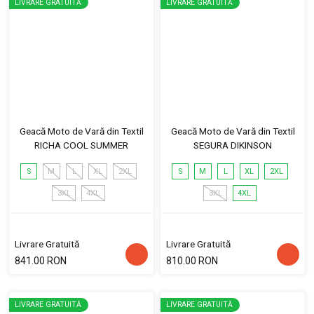
LIVRARE GRATUITĂ
LIVRARE GRATUITĂ
Geacă Moto de Vară din Textil
Geacă Moto de Vară din Textil
RICHA COOL SUMMER
SEGURA DIKINSON
S
M
L
XL
2XL
S
M
L
XL
2XL
3XL
4XL
3XL
4XL
Livrare Gratuită
Livrare Gratuită
841.00 RON
810.00 RON
LIVRARE GRATUITĂ
LIVRARE GRATUITĂ