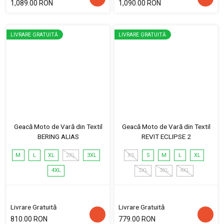
1,089.00 RON
1,090.00 RON
LIVRARE GRATUITĂ
LIVRARE GRATUITĂ
Geacă Moto de Vară din Textil
Geacă Moto de Vară din Textil
BERING ALIAS
REVIT ECLIPSE 2
M
L
XL
2XL
3XL
XS
S
M
L
XL
4XL
2XL
3XL
4XL
Livrare Gratuită
Livrare Gratuită
810.00 RON
779.00 RON