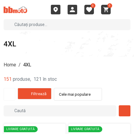
0
0
4XL
Home
/
4XL
151
produse
,
121
în stoc
Filtrează
Cele mai populare
LIVRARE GRATUITĂ
LIVRARE GRATUITĂ