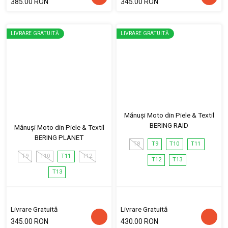
385.00 RON
345.00 RON
LIVRARE GRATUITĂ
LIVRARE GRATUITĂ
Mănuși Moto din Piele & Textil
BERING RAID
Mănuși Moto din Piele & Textil
BERING PLANET
T8
T9
T10
T11
T9
T10
T11
T12
T12
T13
T13
Livrare Gratuită
Livrare Gratuită
345.00 RON
430.00 RON