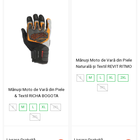
Mănuși Moto de Vară din Piele
Naturală și Textil REVIT RITMO
S
M
L
XL
2XL
3XL
Mănuși Moto de Vară din Piele
& Textil RICHA BOGOTA
S
M
L
XL
2XL
3XL
Livrare Gratuită
Livrare Gratuită