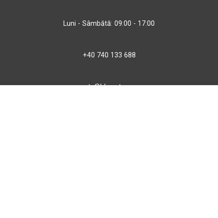
Luni - Sâmbătă: 09:00 - 17:00
+40 740 133 688
atv@bbmoto.ro
Magazin
BBmoto ATV Otopeni
Str. Ferme D Nr. 2
Otopeni, Ilfov