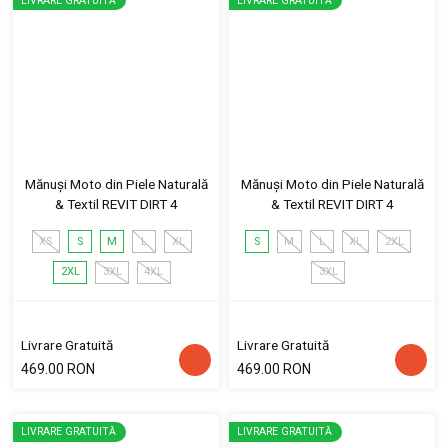
LIVRARE GRATUITĂ
LIVRARE GRATUITĂ
Mănuși Moto din Piele Naturală
Mănuși Moto din Piele Naturală
& Textil REVIT DIRT 4
& Textil REVIT DIRT 4
XS
S
M
L
XL
S
M
L
XL
2XL
2XL
3XL
4XL
3XL
Livrare Gratuită
Livrare Gratuită
469.00 RON
469.00 RON
LIVRARE GRATUITĂ
LIVRARE GRATUITĂ