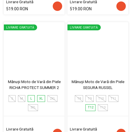
Livrare Gratuită
Livrare Gratuită
519.00 RON
519.00 RON
LIVRARE GRATUITĂ
LIVRARE GRATUITĂ
Mănuși Moto de Vară din Piele
Mănuși Moto de Vară din Piele
RICHA PROTECT SUMMER 2
SEGURA RUSSEL
S
M
L
XL
2XL
T8
T9
T10
T11
3XL
T12
T13
Livrare Gratuită
Livrare Gratuită