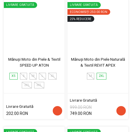
LIVRARE GRATUITĂ
LIVRARE GRATUITĂ
ECONOMISIȚI
250.00 RON
25
%
REDUCERE
Mănuși Moto din Piele & Textil
Mănuși Moto din Piele Naturală
SPEED UP ATON
& Textil REVIT APEX
XS
S
M
L
XL
M
2XL
2XL
3XL
Livrare Gratuită
Livrare Gratuită
999.00 RON
202.00 RON
749.00 RON