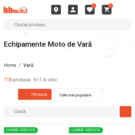
0
0
Echipamente Moto de Vară
Home
/
Vară
718
produse
,
611
în stoc
Filtrează
Cele mai populare
LIVRARE GRATUITĂ
LIVRARE GRATUITĂ