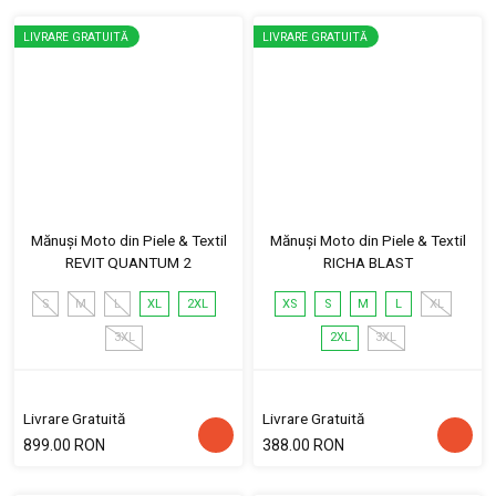
LIVRARE GRATUITĂ
LIVRARE GRATUITĂ
Mănuși Moto din Piele & Textil
Mănuși Moto din Piele & Textil
REVIT QUANTUM 2
RICHA BLAST
S
M
L
XL
2XL
XS
S
M
L
XL
3XL
2XL
3XL
Livrare Gratuită
Livrare Gratuită
899.00 RON
388.00 RON