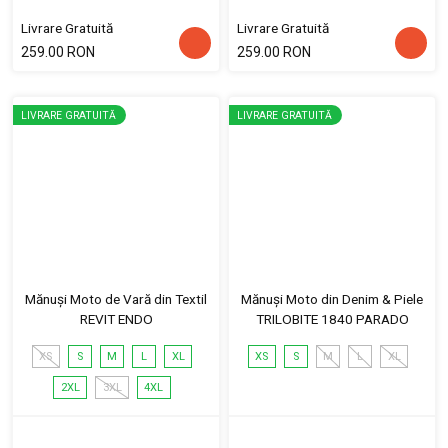
Livrare Gratuită
Livrare Gratuită
259.00 RON
259.00 RON
LIVRARE GRATUITĂ
LIVRARE GRATUITĂ
Mănuși Moto de Vară din Textil
Mănuși Moto din Denim & Piele
REVIT ENDO
TRILOBITE 1840 PARADO
XS
S
M
L
XL
XS
S
M
L
XL
2XL
3XL
4XL