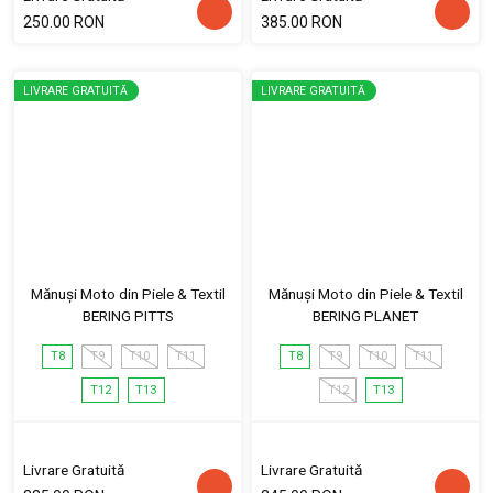
250.00 RON
385.00 RON
LIVRARE GRATUITĂ
LIVRARE GRATUITĂ
Mănuși Moto din Piele & Textil
Mănuși Moto din Piele & Textil
BERING PITTS
BERING PLANET
T8
T9
T10
T11
T8
T9
T10
T11
T12
T13
T12
T13
Livrare Gratuită
Livrare Gratuită