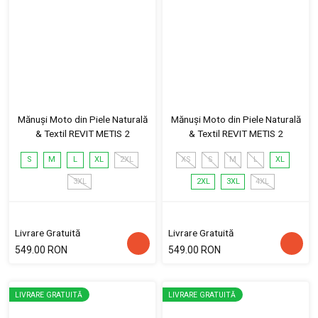
Mănuși Moto din Piele Naturală
Mănuși Moto din Piele Naturală
& Textil REVIT METIS 2
& Textil REVIT METIS 2
S
M
L
XL
2XL
XS
S
M
L
XL
3XL
2XL
3XL
4XL
Livrare Gratuită
Livrare Gratuită
549.00 RON
549.00 RON
LIVRARE GRATUITĂ
LIVRARE GRATUITĂ