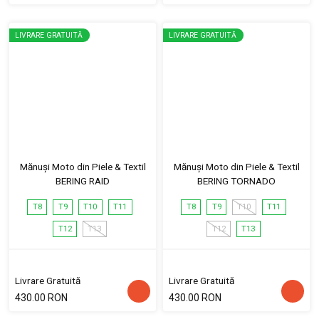
LIVRARE GRATUITĂ
LIVRARE GRATUITĂ
Mănuși Moto din Piele & Textil
Mănuși Moto din Piele & Textil
BERING RAID
BERING TORNADO
T8
T9
T10
T11
T8
T9
T10
T11
T12
T13
T12
T13
Livrare Gratuită
Livrare Gratuită
430.00 RON
430.00 RON