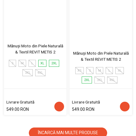
Mănuși Moto din Piele Naturală
& Textil REVIT METIS 2
Mănuși Moto din Piele Naturală
& Textil REVIT METIS 2
S
M
L
XL
2XL
XS
S
M
L
XL
3XL
4XL
2XL
3XL
4XL
Livrare Gratuită
Livrare Gratuită
549.00 RON
549.00 RON
ÎNCARCĂ MAI MULTE PRODUSE