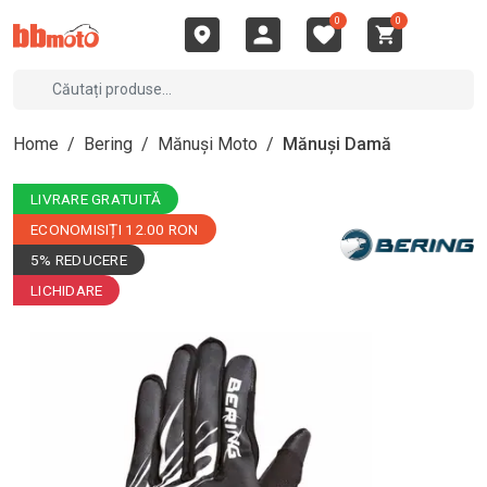
0
0
Home
/
Bering
/
Mănuși Moto
/
Mănuși Damă
LIVRARE GRATUITĂ
ECONOMISIȚI 12.00 RON
5% REDUCERE
LICHIDARE