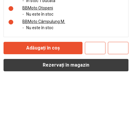
-
În stoc 1 bucată
BBMoto Otopeni
-
Nu este în stoc
BBMoto Câmpulung M.
-
Nu este în stoc
Adăugați în coș
Rezervați în magazin