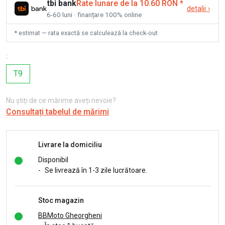
tbi bank
Rate lunare de la 10.60 RON
*
detalii
›
6-60 luni · finanțare 100% online
* estimat — rata exactă se calculează la check-out
:
T9
Nu știți de ce mărime aveți nevoie?
Consultați tabelul de mărimi
Livrare la domiciliu
Disponibil
-
Se livrează în 1-3 zile lucrătoare.
Stoc magazin
BBMoto Gheorgheni