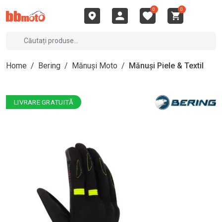
0
0
Home
/
Bering
/
Mănuși Moto
/
Mănuși Piele & Textil
LIVRARE GRATUITĂ