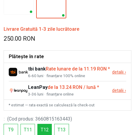
Livrare Gratuită 1-3 zile lucrătoare
250.00 RON
Plătește în rate
tbi bank
Rate lunare de la 11.19 RON
*
detalii
›
6-60 luni · finanțare 100% online
LeanPay
de la 13.24 RON / lună
*
detalii
›
3-36 luni · finanțare online
* estimat — rata exactă se calculează la check-out
:
(
Cod produs
:
3660815163443
)
T9
T11
T12
T13