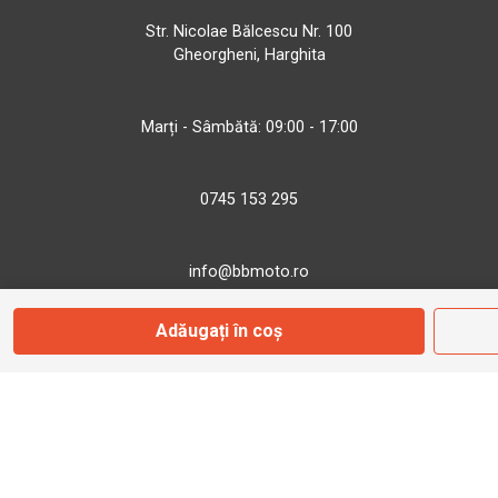
Str. Nicolae Bălcescu Nr. 100
Gheorgheni, Harghita
Marți - Sâmbătă: 09:00 - 17:00
0745 153 295
info@bbmoto.ro
Adăugați în coș
Magazin
Otopeni
Str. Ferme D Nr. 2