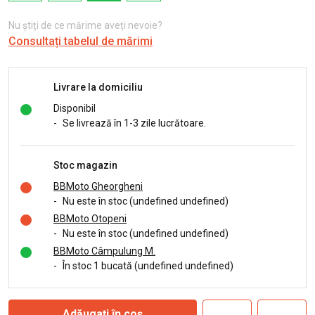
Nu știți de ce mărime aveți nevoie?
Consultați tabelul de mărimi
Livrare la domiciliu
Disponibil
-
Se livrează în 1-3 zile lucrătoare.
Stoc magazin
BBMoto Gheorgheni
-
Nu este în stoc (undefined undefined)
BBMoto Otopeni
-
Nu este în stoc (undefined undefined)
BBMoto Câmpulung M.
-
În stoc 1 bucată (undefined undefined)
Adăugați în coș