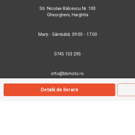
Str. Nicolae Bălcescu Nr. 100
Gheorgheni, Harghita
Marți - Sâmbătă: 09:00 - 17:00
0745 153 295
info@bbmoto.ro
Detalii de livrare
Magazin
Otopeni
Str. Ferme D Nr. 2