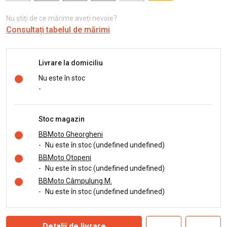
Nu știți de ce mărime aveți nevoie?
Consultați tabelul de mărimi
Livrare la domiciliu
Nu este în stoc
-
Stoc magazin
BBMoto Gheorgheni
-
Nu este în stoc (undefined undefined)
BBMoto Otopeni
-
Nu este în stoc (undefined undefined)
BBMoto Câmpulung M.
-
Nu este în stoc (undefined undefined)
Detalii de livrare