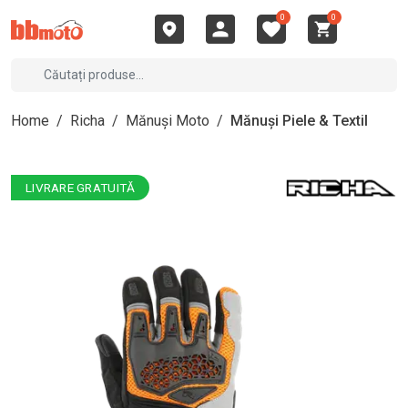
0
0
Home
/
Richa
/
Mănuși Moto
/
Mănuși Piele & Textil
LIVRARE GRATUITĂ