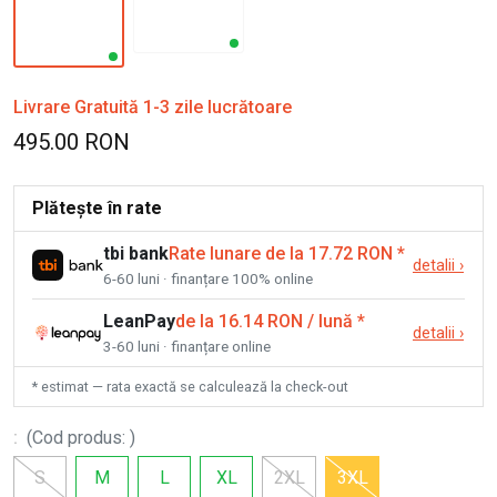
Livrare Gratuită 1-3 zile lucrătoare
495.00 RON
Plătește în rate
tbi bank
Rate lunare de la 17.72 RON
*
detalii
›
6-60 luni · finanțare 100% online
LeanPay
de la 16.14 RON / lună
*
detalii
›
3-60 luni · finanțare online
* estimat — rata exactă se calculează la check-out
:
(
Cod produs
:
)
S
M
L
XL
2XL
3XL