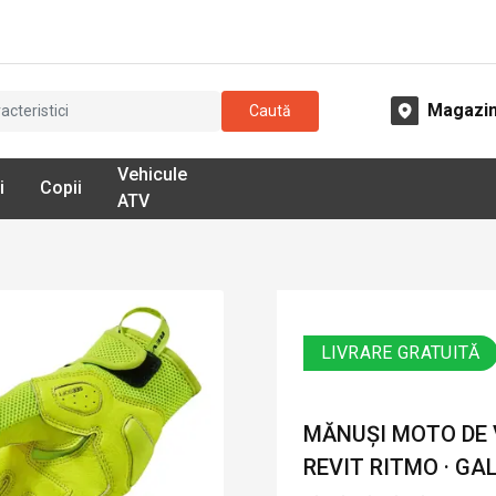
Magazi
Caută
Vehicule
i
Copii
ATV
LIVRARE GRATUITĂ
MĂNUȘI MOTO DE V
REVIT RITMO · GA