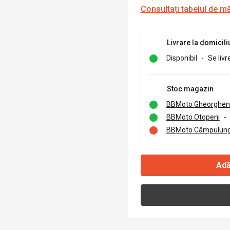
Consultați tabelul de m
Livrare la domicili
Disponibil
-
Se livr
Stoc magazin
BBMoto Gheorghen
BBMoto Otopeni
-
BBMoto Câmpulung
Adă