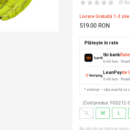
(
0
Re
Livrare Gratuită 1-3 zile
519.00 RON
Plătește în rate
tbi bank
Rate
6-60 luni · fina
LeanPay
de 
3-60 luni · finan
* estimat — rata exactă se 
:
(
Cod produs
:
FGS212-
S
M
L
Nu știți de ce mărime aveți