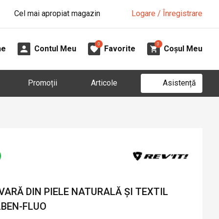
Cel mai apropiat magazin
Logare / Înregistrare
0
0
ne
Contul Meu
Favorite
Coșul Meu
Asistență
Promoții
Articole
ARĂ DIN PIELE NATURALĂ ȘI TEXTIL
LBEN-FLUO