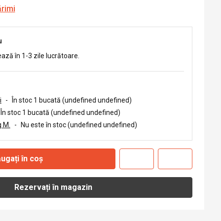
ărimi
u
ează în 1-3 zile lucrătoare.
i
-
În stoc 1 bucată (undefined undefined)
În stoc 1 bucată (undefined undefined)
 M.
-
Nu este în stoc (undefined undefined)
ugați în coș
Rezervați în magazin