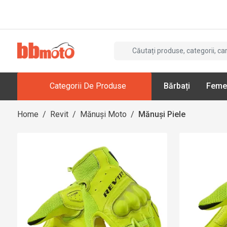
Categorii De Produse
Bărbați
Feme
Home
/
Revit
/
Mănuși Moto
/
Mănuși Piele