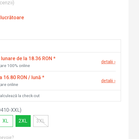
cenzii
)
 lucrătoare
 lunare de la 18.36 RON
*
detalii
›
nțare 100% online
la 16.80 RON / lună
*
detalii
›
țare online
calculează la check-out
0410-XXL
)
XL
2XL
3XL
 nevoie?