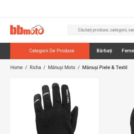
Categorii De Produse
Bărbați
Feme
Home
/
Richa
/
Mănuși Moto
/
Mănuși Piele & Textil