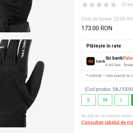
(
0
Re
Cost de livrare: 20.00 R
173.00 RON
Plătește în rate
tbi bank
Rate
6-60 luni · fina
* estimat — rata exactă se 
:
(
Cod produs
:
5AJ100X
S
M
L
Nu știți de ce mărime aveți
Consultați tabelul de m