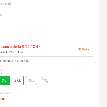
cenzii
)
ON
 lunare de la 9.14 RON
*
detalii
›
nțare 100% online
calculează la check-out
L
)
XL
2XL
3XL
4XL
 nevoie?
ărimi