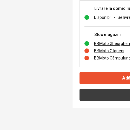
Livrare la domicili
Disponibil
-
Se livr
Stoc magazin
BBMoto Gheorghen
BBMoto Otopeni
-
BBMoto Câmpulung
Adă