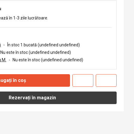
u
ează în 1-3 zile lucrătoare.
i
-
În stoc 1 bucată (undefined undefined)
Nu este în stoc (undefined undefined)
 M.
-
Nu este în stoc (undefined undefined)
ugați în coș
Rezervați în magazin