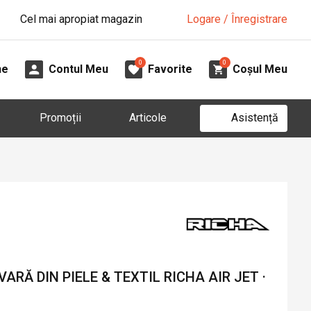
Cel mai apropiat magazin
Logare / Înregistrare
0
0
ne
Contul Meu
Favorite
Coșul Meu
Asistență
Promoții
Articole
ARĂ DIN PIELE & TEXTIL RICHA AIR JET ·