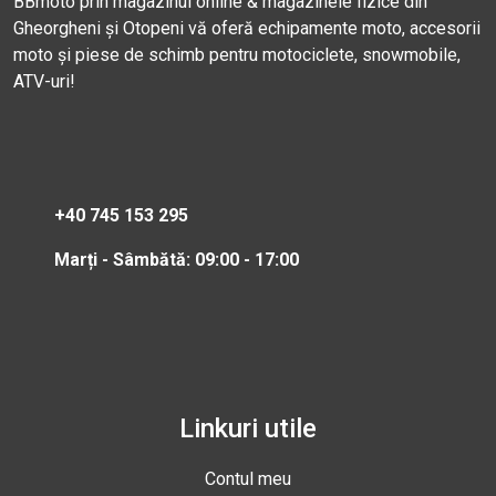
BBmoto prin magazinul online & magazinele fizice din
Gheorgheni și Otopeni vă oferă echipamente moto, accesorii
moto și piese de schimb pentru motociclete, snowmobile,
ATV-uri!
+40 745 153 295
Marți - Sâmbătă: 09:00 - 17:00
Linkuri utile
Contul meu