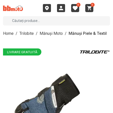
0
0
Home
/
Trilobite
/
Mănuși Moto
/
Mănuși Piele & Textil
LIVRARE GRATUITĂ