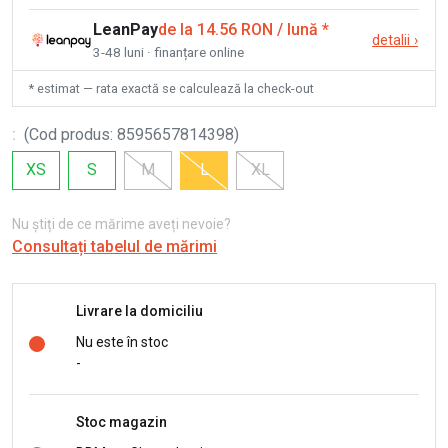
LeanPay
de la 14.56 RON / lună
*
detalii
›
3-48 luni · finanțare online
* estimat — rata exactă se calculează la check-out
:
(
Cod produs
:
8595657814398
)
XS
S
M
L
XL
Nu știți de ce mărime aveți nevoie?
Consultați tabelul de mărimi
Livrare la domiciliu
Nu este în stoc
-
Stoc magazin