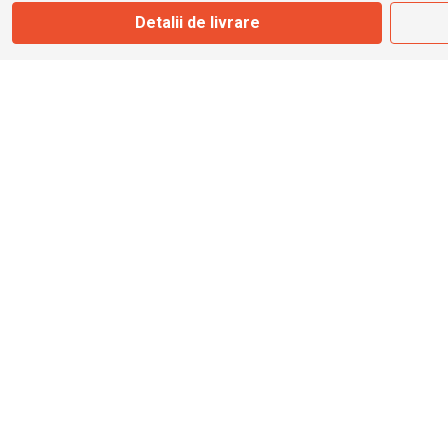
Detalii de livrare
info@bbmoto.ro
Magazin
Otopeni
Str. Ferme D Nr. 2
Otopeni, Ilfov
Marți - Sâmbătă: 10:00 - 18:00
0755 141 155