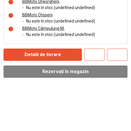
BBMoto Gheorgheni
-
Nu este în stoc (undefined undefined)
BBMoto Otopeni
-
Nu este în stoc (undefined undefined)
BBMoto Câmpulung M.
-
Nu este în stoc (undefined undefined)
Detalii de livrare
Rezervați în magazin