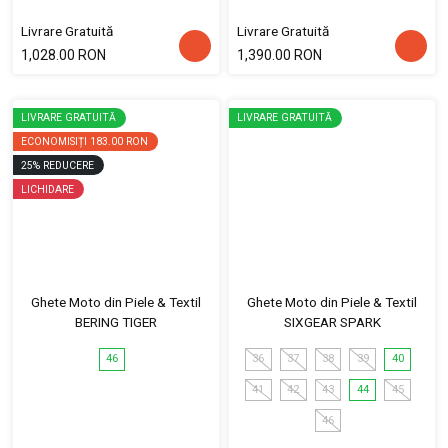
Livrare Gratuită
Livrare Gratuită
1,028.00 RON
1,390.00 RON
LIVRARE GRATUITĂ
LIVRARE GRATUITĂ
ECONOMISIȚI
183.00 RON
25
%
REDUCERE
LICHIDARE
Ghete Moto din Piele & Textil
Ghete Moto din Piele & Textil
BERING TIGER
SIXGEAR SPARK
46
36
37
38
39
40
41
42
43
44
45
46