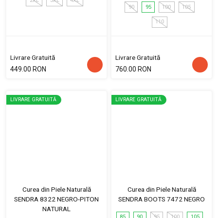
2XL
3XL
4XL
90
95
100
105
110
Livrare Gratuită
Livrare Gratuită
449.00 RON
760.00 RON
LIVRARE GRATUITĂ
LIVRARE GRATUITĂ
Curea din Piele Naturală
Curea din Piele Naturală
SENDRA 8322 NEGRO-PITON
SENDRA BOOTS 7472 NEGRO
NATURAL
85
90
95
100
105