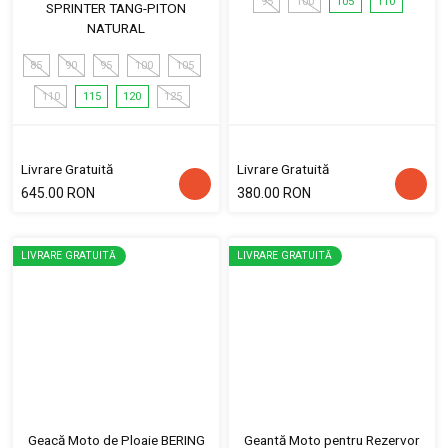
95
100
105
110
SPRINTER TANG-PITON
NATURAL
85
90
95
100
105
110
115
120
125
Livrare Gratuită
Livrare Gratuită
645.00 RON
380.00 RON
LIVRARE GRATUITĂ
LIVRARE GRATUITĂ
Geacă Moto de Ploaie BERING
Geantă Moto pentru Rezervor