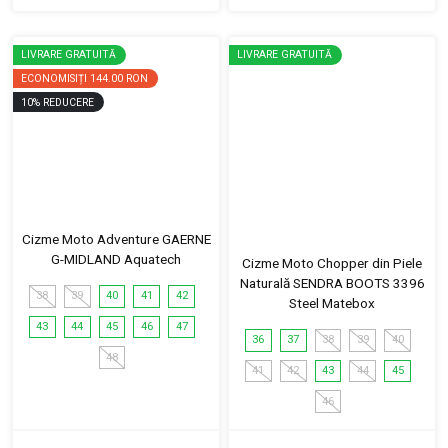
LIVRARE GRATUITĂ
LIVRARE GRATUITĂ
ECONOMISIȚI
144.00 RON
10
%
REDUCERE
Cizme Moto Adventure GAERNE
G-MIDLAND Aquatech
Cizme Moto Chopper din Piele
Naturală SENDRA BOOTS 3396
38
39
40
41
42
Steel Matebox
43
44
45
46
47
36
37
38
39
40
48
41
42
43
44
45
46