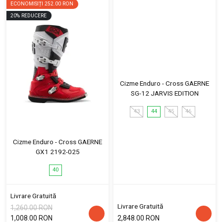
ECONOMISIȚI
252.00 RON
20
%
REDUCERE
Cizme Enduro - Cross GAERNE
SG-12 JARVIS EDITION
43
44
45
46
Cizme Enduro - Cross GAERNE
GX1 2192-025
40
Livrare Gratuită
Livrare Gratuită
1,260.00 RON
1,008.00 RON
2,848.00 RON