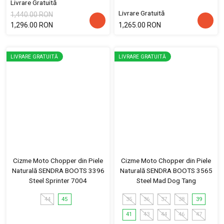
Livrare Gratuită
Livrare Gratuită
1,440.00 RON
1,296.00 RON
1,265.00 RON
LIVRARE GRATUITĂ
LIVRARE GRATUITĂ
Cizme Moto Chopper din Piele
Cizme Moto Chopper din Piele
Naturală SENDRA BOOTS 3396
Naturală SENDRA BOOTS 3565
Steel Sprinter 7004
Steel Mad Dog Tang
44
45
35
36
37
38
39
41
43
44
46
47