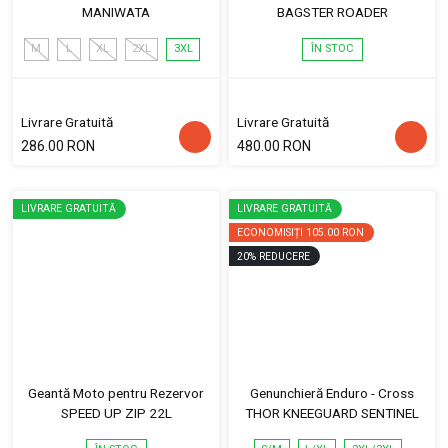
MANIWATA
BAGSTER ROADER
M
L
XL
2XL
3XL
ÎN STOC
Livrare Gratuită
Livrare Gratuită
286.00 RON
480.00 RON
LIVRARE GRATUITĂ
LIVRARE GRATUITĂ
ECONOMISIȚI
105.00 RON
20
%
REDUCERE
Geantă Moto pentru Rezervor
Genunchieră Enduro - Cross
SPEED UP ZIP 22L
THOR KNEEGUARD SENTINEL