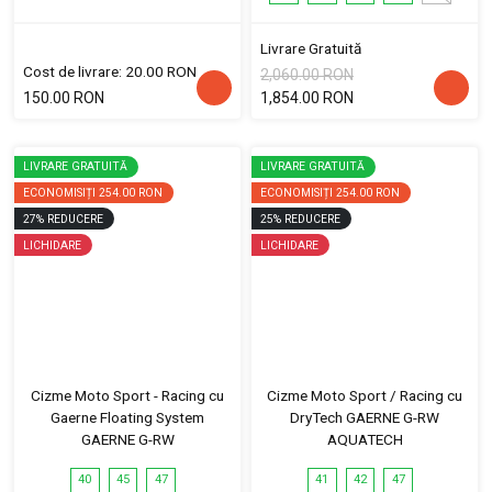
Livrare Gratuită
Cost de livrare: 20.00 RON
2,060.00 RON
150.00 RON
1,854.00 RON
LIVRARE GRATUITĂ
LIVRARE GRATUITĂ
ECONOMISIȚI
254.00 RON
ECONOMISIȚI
254.00 RON
27
%
REDUCERE
25
%
REDUCERE
LICHIDARE
LICHIDARE
Cizme Moto Sport - Racing cu
Cizme Moto Sport / Racing cu
Gaerne Floating System
DryTech GAERNE G-RW
GAERNE G-RW
AQUATECH
40
45
47
41
42
47