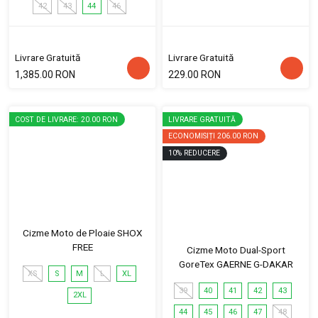
42
43
44
46
Livrare Gratuită
Livrare Gratuită
1,385.00 RON
229.00 RON
COST DE LIVRARE: 20.00 RON
LIVRARE GRATUITĂ
ECONOMISIȚI
206.00 RON
10
%
REDUCERE
Cizme Moto de Ploaie SHOX
FREE
Cizme Moto Dual-Sport
GoreTex GAERNE G-DAKAR
XS
S
M
L
XL
39
40
41
42
43
2XL
44
45
46
47
48