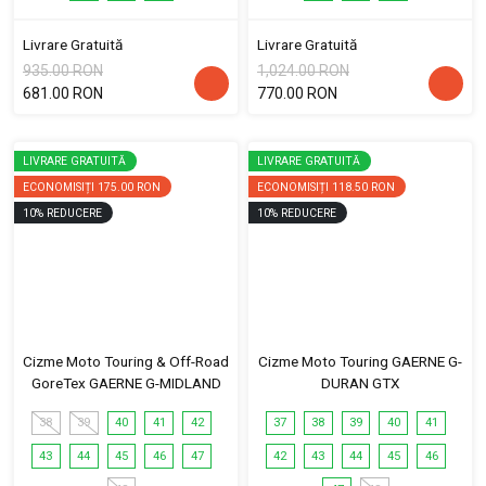
Livrare Gratuită
Livrare Gratuită
935.00 RON
1,024.00 RON
681.00 RON
770.00 RON
LIVRARE GRATUITĂ
LIVRARE GRATUITĂ
ECONOMISIȚI
175.00 RON
ECONOMISIȚI
118.50 RON
10
%
REDUCERE
10
%
REDUCERE
Cizme Moto Touring & Off-Road
Cizme Moto Touring GAERNE G-
GoreTex GAERNE G-MIDLAND
DURAN GTX
38
39
40
41
42
37
38
39
40
41
43
44
45
46
47
42
43
44
45
46