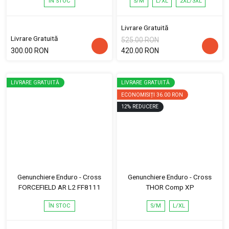
ÎN STOC
S/M
L/XL
2XL/3XL
Livrare Gratuită
Livrare Gratuită
525.00 RON
300.00 RON
420.00 RON
LIVRARE GRATUITĂ
LIVRARE GRATUITĂ
ECONOMISIȚI
36.00 RON
12
%
REDUCERE
Genunchiere Enduro - Cross
Genunchiere Enduro - Cross
FORCEFIELD AR L2 FF8111
THOR Comp XP
ÎN STOC
S/M
L/XL