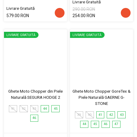
Livrare Gratuită
Livrare Gratuită
290.00 RON
579.00 RON
254.00 RON
LIVRARE GRATUITĂ
LIVRARE GRATUITĂ
Ghete Moto Chopper din Piele
Ghete Moto Chopper GoreTex &
Naturală SEGURA HODGE 2
Piele Naturală GAERNE G-
STONE
41
42
43
44
45
39
40
41
42
43
46
44
45
46
47