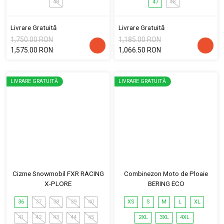
48
47
48
Livrare Gratuită
Livrare Gratuită
1,750.00 RON
1,185.00 RON
1,575.00 RON
1,066.50 RON
LIVRARE GRATUITĂ
LIVRARE GRATUITĂ
Cizme Snowmobil FXR RACING
Combinezon Moto de Ploaie
X-PLORE
BERING ECO
36
37
38
39
40
XS
S
M
L
XL
41
42
43
44
45
2XL
3XL
4XL