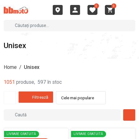
0
0
Unisex
Home
/
Unisex
1051
produse
,
597
în stoc
Filtrează
Cele mai populare
LIVRARE GRATUITĂ
LIVRARE GRATUITĂ