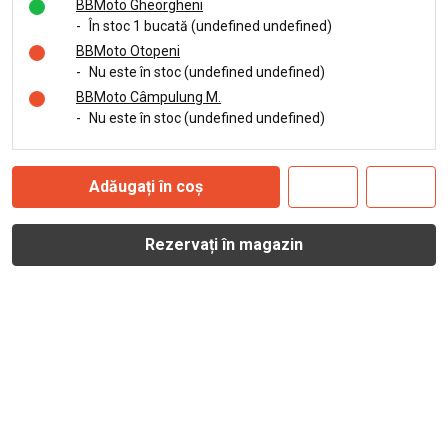
BBMoto Gheorgheni
-
În stoc 1 bucată (undefined undefined)
BBMoto Otopeni
-
Nu este în stoc (undefined undefined)
BBMoto Câmpulung M.
-
Nu este în stoc (undefined undefined)
Adăugați în coș
Rezervați în magazin