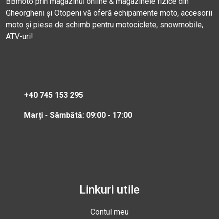
BBmoto prin magazinul online & magazinele fizice din
Gheorgheni și Otopeni vă oferă echipamente moto, accesorii
moto și piese de schimb pentru motociclete, snowmobile,
ATV-uri!
+40 745 153 295
Marți - Sâmbătă: 09:00 - 17:00
Linkuri utile
Contul meu