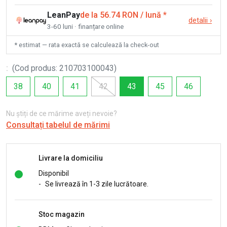
LeanPay
de la 56.74 RON / lună
*
detalii
›
3-60 luni · finanțare online
* estimat — rata exactă se calculează la check-out
:
(
Cod produs
:
210703100043
)
38
40
41
42
43
45
46
Nu știți de ce mărime aveți nevoie?
Consultați tabelul de mărimi
Livrare la domiciliu
Disponibil
-
Se livrează în 1-3 zile lucrătoare.
Stoc magazin