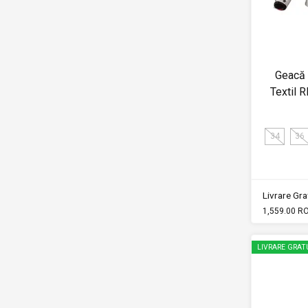
Geacă
Textil 
34
36
Livrare Grat
1,559.00 R
LIVRARE GRAT