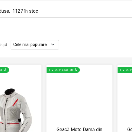
duse
,
1127
în stoc
după
:
UITĂ
LIVRARE GRATUITĂ
LIVRAR
Geacă Moto Damă din
G