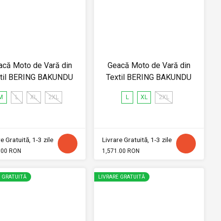
acă Moto de Vară din
Geacă Moto de Vară din
til BERING BAKUNDU
Textil BERING BAKUNDU
M
L
XL
2XL
L
XL
2XL
e Gratuită, 1-3 zile
Livrare Gratuită, 1-3 zile
.00 RON
1,571.00 RON
E GRATUITĂ
LIVRARE GRATUITĂ