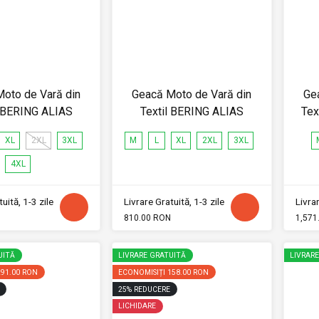
oto de Vară din
Geacă Moto de Vară din
Ge
l BERING ALIAS
Textil BERING ALIAS
Tex
XL
2XL
3XL
M
L
XL
2XL
3XL
4XL
uită, 1-3 zile
Livrare Gratuită, 1-3 zile
Livrar
810.00 RON
1,571
UITĂ
LIVRARE GRATUITĂ
LIVRAR
291.00 RON
ECONOMISIȚI
158.00 RON
25
%
REDUCERE
LICHIDARE