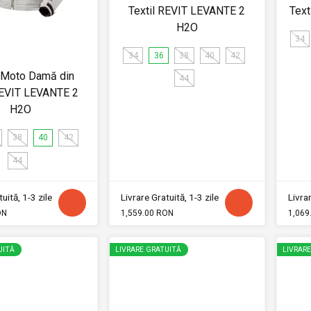
Textil REVIT LEVANTE 2
Text
H2O
34
34
36
38
40
42
 Moto Damă din
44
REVIT LEVANTE 2
H2O
38
40
42
44
uită, 1-3 zile
Livrare Gratuită, 1-3 zile
Livrar
ON
1,559.00 RON
1,069
UITĂ
LIVRARE GRATUITĂ
LIVRAR