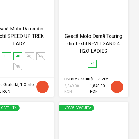
eacă Moto Damă din
xtil SPEED UP TREK
Geacă Moto Damă Touring
LADY
din Textil REVIT SAND 4
H2O LADIES
38
40
42
46
36
48
Livrare Gratuită, 1-3 zile
e Gratuită, 1-3 zile
2,349.00
1,849.00
0 RON
RON
RON
E GRATUITĂ
LIVRARE GRATUITĂ