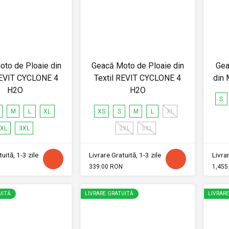
to de Ploaie din
Geacă Moto de Ploaie din
Gea
REVIT CYCLONE 4
Textil REVIT CYCLONE 4
din
H2O
H2O
S
M
L
XL
XS
S
M
L
XL
XL
3XL
2XL
3XL
uită, 1-3 zile
Livrare Gratuită, 1-3 zile
Livrar
339.00 RON
1,455
UITĂ
LIVRARE GRATUITĂ
LIVRAR