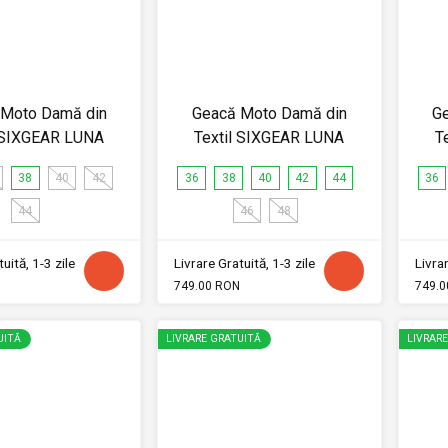
 Moto Damă din
Geacă Moto Damă din
G
l SIXGEAR LUNA
Textil SIXGEAR LUNA
T
38
40
42
36
38
40
42
44
36
44
46
48
uită, 1-3 zile
Livrare Gratuită, 1-3 zile
Livrar
749.00 RON
749.0
UITĂ
LIVRARE GRATUITĂ
LIVRAR