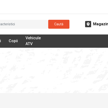
Magazi
Caută
Vehicule
i
Copii
ATV