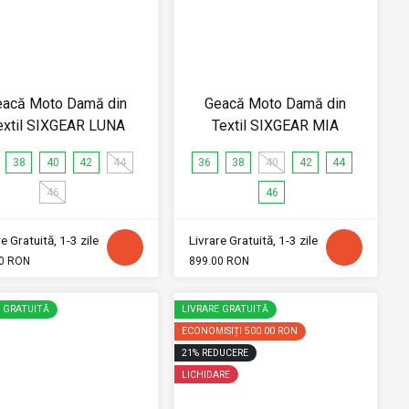
eacă Moto Damă din
Geacă Moto Damă din
extil SIXGEAR LUNA
Textil SIXGEAR MIA
38
40
42
44
36
38
40
42
44
46
46
e Gratuită, 1-3 zile
Livrare Gratuită, 1-3 zile
0 RON
899.00 RON
E GRATUITĂ
LIVRARE GRATUITĂ
ECONOMISIȚI
500.00 RON
21
%
REDUCERE
LICHIDARE