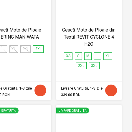
acă Moto de Ploaie
Geacă Moto de Ploaie din
BERING MANIWATA
Textil REVIT CYCLONE 4
H2O
L
XL
2XL
3XL
XS
S
M
L
XL
2XL
3XL
e Gratuită, 1-3 zile
Livrare Gratuită, 1-3 zile
0 RON
339.00 RON
E GRATUITĂ
LIVRARE GRATUITĂ