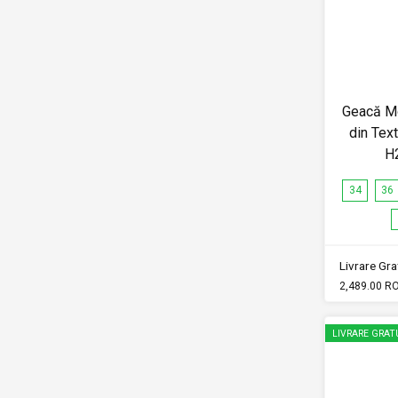
Geacă M
din Tex
H
34
36
Livrare Grat
2,489.00 R
LIVRARE GRAT