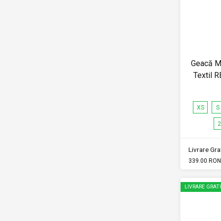
Geacă Mo
Textil 
XS
S
2
Livrare Grat
339.00 RON
LIVRARE GRAT