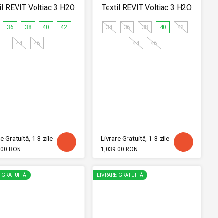
il REVIT Voltiac 3 H2O
Textil REVIT Voltiac 3 H2O
36
38
40
42
34
36
38
40
42
44
46
44
46
e Gratuită, 1-3 zile
Livrare Gratuită, 1-3 zile
.00 RON
1,039.00 RON
E GRATUITĂ
LIVRARE GRATUITĂ