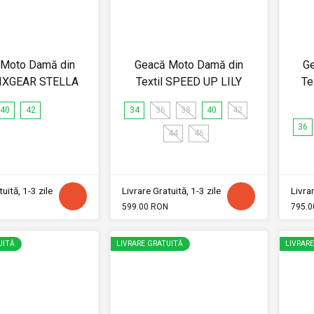
 Moto Damă din
Geacă Moto Damă din
G
 SIXGEAR STELLA
Textil SPEED UP LILY
Te
40
42
34
36
38
40
42
36
44
46
uită, 1-3 zile
Livrare Gratuită, 1-3 zile
Livrar
599.00 RON
795.0
UITĂ
LIVRARE GRATUITĂ
LIVRAR