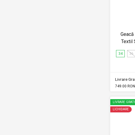
Geacă
Texti
34
36
Livrare Grat
749.00 RON
LIVRARE GRAT
LICHIDARE