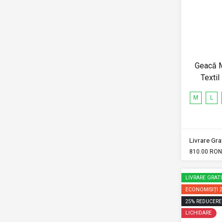
Geacă M
Texti
M
L
Livrare Grat
810.00 RON
LIVRARE GRAT
ECONOMISIȚI
25
%
REDUCERE
LICHIDARE