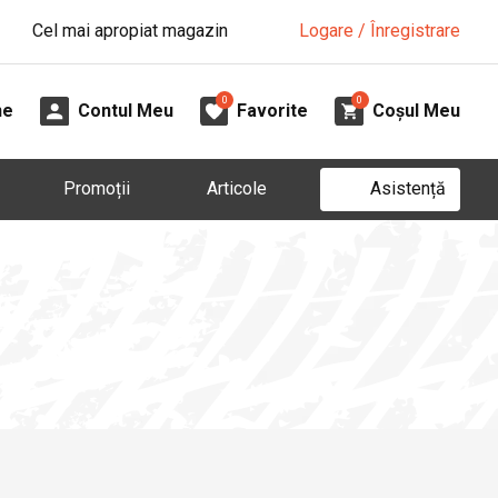
Cel mai apropiat magazin
Logare / Înregistrare
0
0
ne
Contul Meu
Favorite
Coșul Meu
Asistență
Promoții
Articole