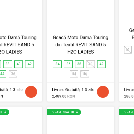
Ge
oto Damă Touring
Geacă Moto Damă Touring
til REVIT SAND 5
din Textil REVIT SAND 5
M
2O LADIES
H2O LADIES
38
40
42
34
36
38
40
42
44
46
44
46
uită, 1-3 zile
Livrare Gratuită, 1-3 zile
Livrar
ON
2,489.00 RON
286.0
UITĂ
LIVRARE GRATUITĂ
LIVRAR