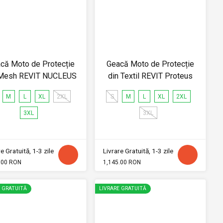
că Moto de Protecție
Geacă Moto de Protecție
 Mesh REVIT NUCLEUS
din Textil REVIT Proteus
M
L
XL
2XL
S
M
L
XL
2XL
3XL
3XL
e Gratuită, 1-3 zile
Livrare Gratuită, 1-3 zile
.00 RON
1,145.00 RON
E GRATUITĂ
LIVRARE GRATUITĂ