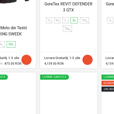
GoreTex REVIT DEFENDER
Gor
3 GTX
S
M
L
XL
2XL
S
Moto din Textil
3XL
RING SWEEK
XL
3XL
uită, 1-3 zile
Livrare Gratuită, 1-3 zile
Livrar
ON
875.00 RON
4,159.00 RON
4,159
UITĂ
LIVRARE GRATUITĂ
LIVRAR
ECONOM
20
%
RED