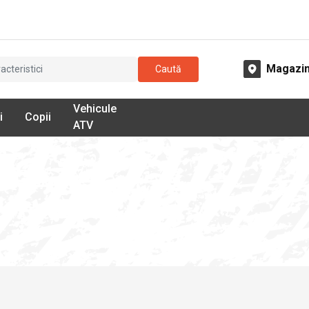
Magazi
Caută
Vehicule
i
Copii
ATV