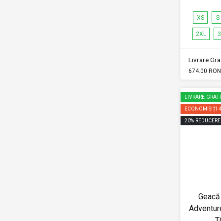
XS
S
2XL
3
Livrare Grat
674.00 RON
LIVRARE GRAT
ECONOMISIȚI
20
%
REDUCERE
Geacă 
Adventur
T