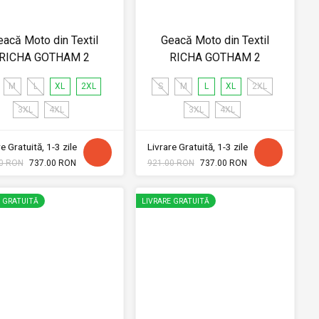
eacă Moto din Textil
Geacă Moto din Textil
RICHA GOTHAM 2
RICHA GOTHAM 2
M
L
XL
2XL
S
M
L
XL
2XL
3XL
4XL
3XL
4XL
e Gratuită, 1-3 zile
Livrare Gratuită, 1-3 zile
0 RON
737.00 RON
921.00 RON
737.00 RON
E GRATUITĂ
LIVRARE GRATUITĂ