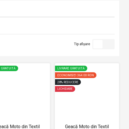
Tip afișare
E GRATUITĂ
LIVRARE GRATUITĂ
ECONOMISIȚI
364.00 RON
28
%
REDUCERE
LICHIDARE
eacă Moto din Textil
Geacă Moto din Textil