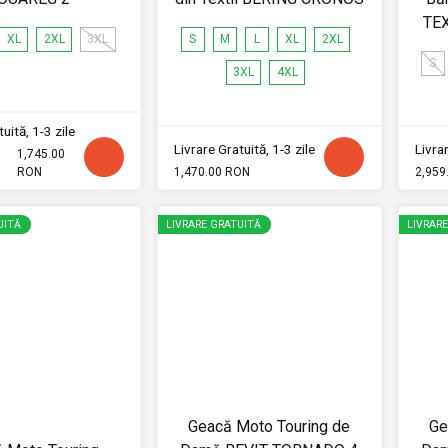
TEX
XL
2XL
3XL
S
M
L
XL
2XL
S
3XL
4XL
uită, 1-3 zile
Livrare Gratuită, 1-3 zile
Livrar
1,745.00
RON
1,470.00 RON
2,959
UITĂ
LIVRARE GRATUITĂ
LIVRAR
Geacă Moto Touring de
Ge