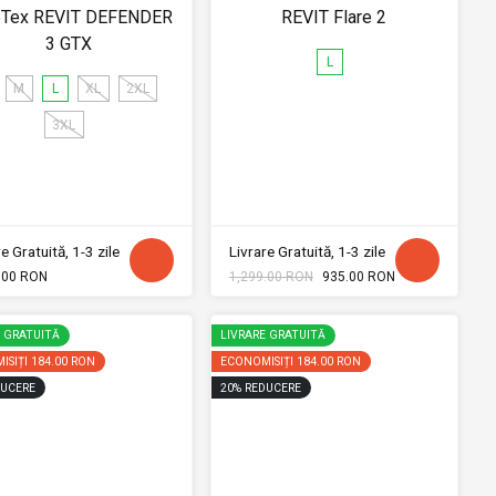
eTex REVIT DEFENDER
REVIT Flare 2
3 GTX
L
M
L
XL
2XL
3XL
e Gratuită, 1-3 zile
Livrare Gratuită, 1-3 zile
.00 RON
1,299.00 RON
935.00 RON
E GRATUITĂ
LIVRARE GRATUITĂ
ISIȚI
184.00 RON
ECONOMISIȚI
184.00 RON
UCERE
20
%
REDUCERE