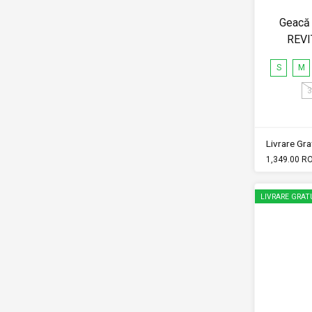
Geacă 
REVI
S
M
3
Livrare Grat
1,349.00 R
LIVRARE GRAT