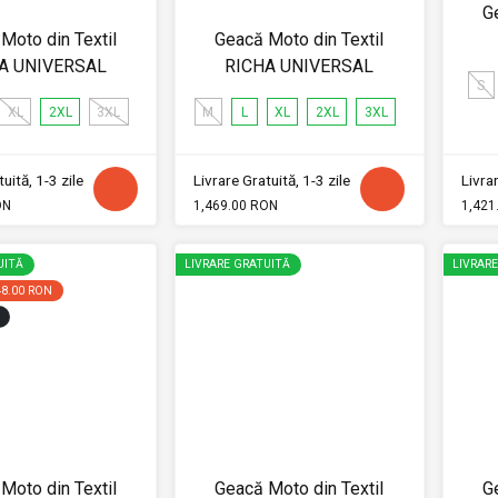
G
Moto din Textil
Geacă Moto din Textil
A UNIVERSAL
RICHA UNIVERSAL
S
XL
2XL
3XL
M
L
XL
2XL
3XL
uită, 1-3 zile
Livrare Gratuită, 1-3 zile
Livrar
ON
1,469.00 RON
1,421
UITĂ
LIVRARE GRATUITĂ
LIVRAR
48.00 RON
Moto din Textil
Geacă Moto din Textil
G