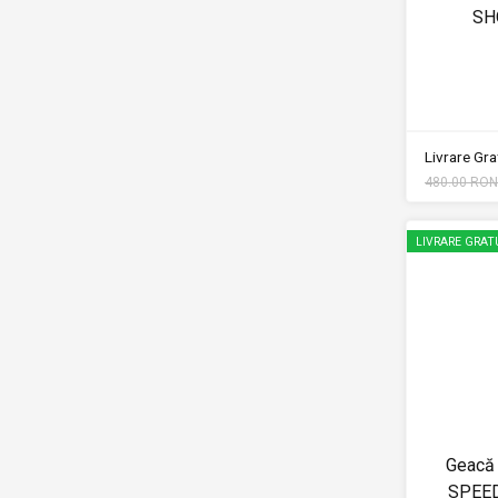
SH
Livrare Grat
480.00 RON
LIVRARE GRAT
Geacă 
SPEE