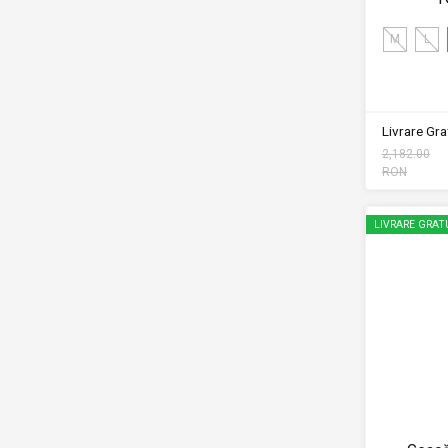
M
L
Livrare Grat
2,182.00
RON
LIVRARE GRAT