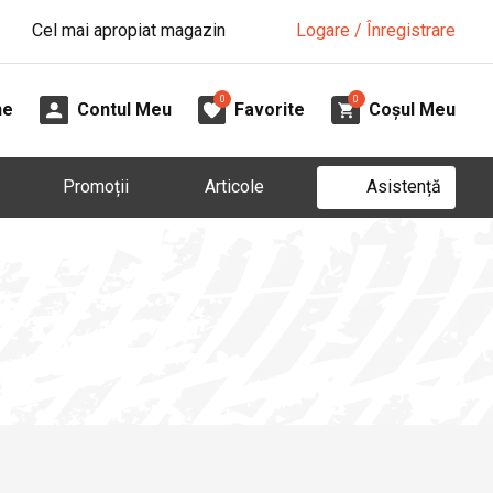
Cel mai apropiat magazin
Logare / Înregistrare
0
0
ne
Contul Meu
Favorite
Coșul Meu
Asistență
Promoții
Articole