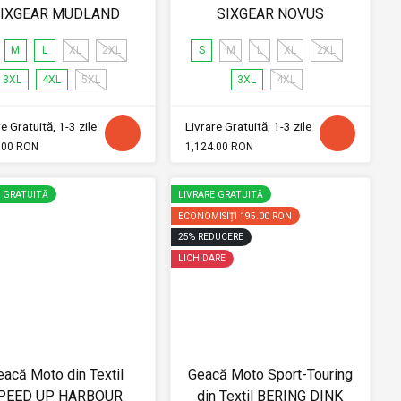
IXGEAR MUDLAND
SIXGEAR NOVUS
M
L
XL
2XL
S
M
L
XL
2XL
3XL
4XL
5XL
3XL
4XL
e Gratuită, 1-3 zile
Livrare Gratuită, 1-3 zile
.00 RON
1,124.00 RON
E GRATUITĂ
LIVRARE GRATUITĂ
ECONOMISIȚI
195.00 RON
25
%
REDUCERE
LICHIDARE
eacă Moto din Textil
Geacă Moto Sport-Touring
PEED UP HARBOUR
din Textil BERING DINK