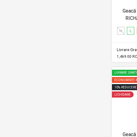
Geacă 
RICH
M
L
Livrare Grat
1,469.00 R
LIVRARE GRAT
ECONOMISIȚI
10
%
REDUCERE
LICHIDARE
Geacă 