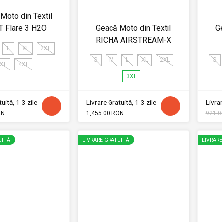
Moto din Textil
T Flare 3 H2O
Geacă Moto din Textil
G
RICHA AIRSTREAM-X
L
XL
2XL
S
M
L
XL
2XL
S
XL
4XL
3XL
uită, 1-3 zile
Livrare Gratuită, 1-3 zile
Livrar
ON
1,455.00 RON
921.0
UITĂ
LIVRARE GRATUITĂ
LIVRAR