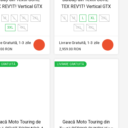
 REV'IT! Vertical GTX
TEX REV'IT! Vertical GTX
M
L
XL
2XL
S
M
L
XL
2XL
3XL
4XL
3XL
4XL
e Gratuită, 1-3 zile
Livrare Gratuită, 1-3 zile
.00 RON
2,959.00 RON
E GRATUITĂ
LIVRARE GRATUITĂ
acă Moto Touring de
Geacă Moto Touring din