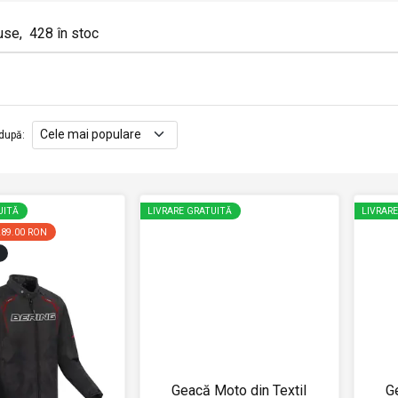
use
,
428
în stoc
după
:
UITĂ
LIVRARE GRATUITĂ
LIVRAR
289.00 RON
Geacă Moto din Textil
G