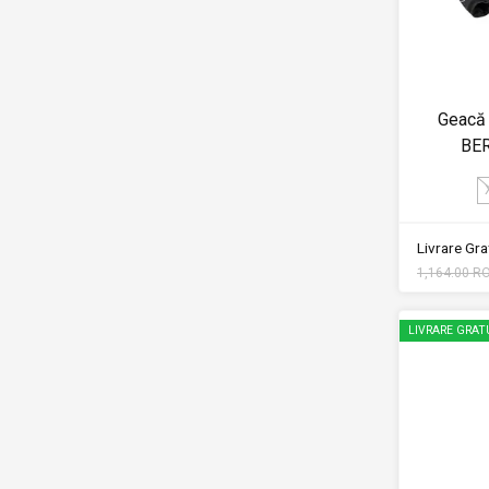
Geacă 
BE
Livrare Grat
1,164.00 R
LIVRARE GRAT