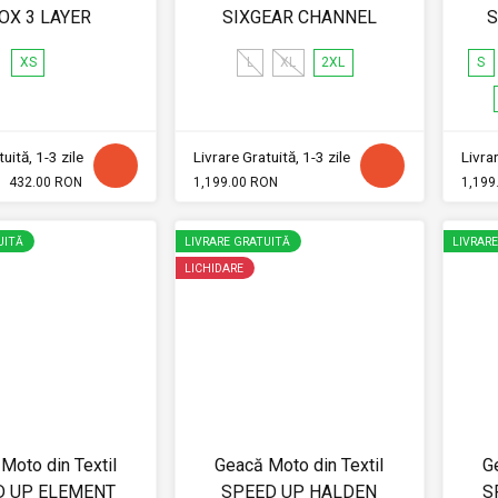
OX 3 LAYER
SIXGEAR CHANNEL
S
XS
L
XL
2XL
S
uită, 1-3 zile
Livrare Gratuită, 1-3 zile
Livrar
432.00 RON
1,199.00 RON
1,199
UITĂ
LIVRARE GRATUITĂ
LIVRAR
LICHIDARE
Moto din Textil
Geacă Moto din Textil
G
D UP ELEMENT
SPEED UP HALDEN
S