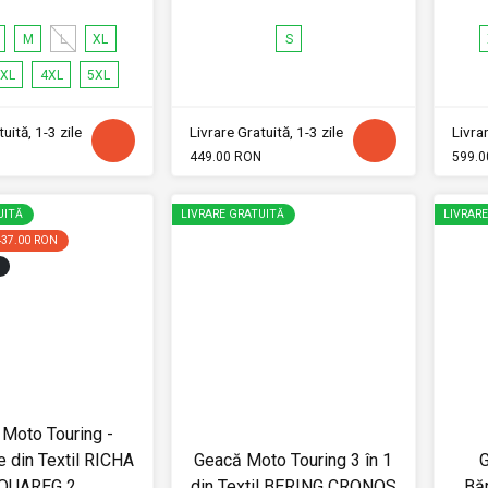
M
L
XL
S
XL
4XL
5XL
uită, 1-3 zile
Livrare Gratuită, 1-3 zile
Livrar
449.00 RON
599.0
UITĂ
LIVRARE GRATUITĂ
LIVRAR
437.00 RON
Moto Touring -
e din Textil RICHA
Geacă Moto Touring 3 în 1
G
OUAREG 2
din Textil BERING CRONOS
Băr