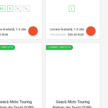
XS
S
M
XL
L
e Gratuită, 1-3 zile
Livrare Gratuită, 1-3 zile
0 RON
790.00 RON
595.00 RON
E GRATUITĂ
LIVRARE GRATUITĂ
eacă Moto Touring
Geacă Moto Touring
bați din Textil GORE-
Bărbați din Textil GORE-