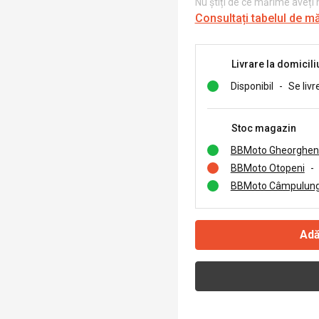
Nu știți de ce mărime aveți
Consultați tabelul de m
Livrare la domicili
Disponibil
-
Se livr
Stoc magazin
BBMoto Gheorghen
BBMoto Otopeni
-
BBMoto Câmpulung
Adă