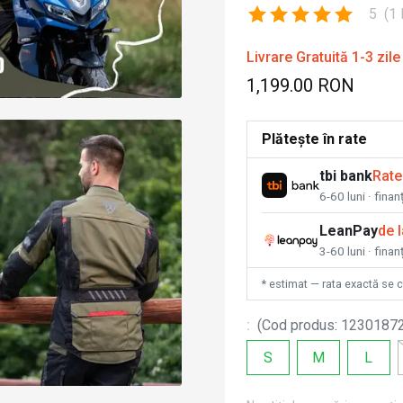
5
(
1
Livrare Gratuită 1-3 zile
1,199.00 RON
Plătește în rate
tbi bank
Rate
6-60 luni · fina
LeanPay
de 
3-60 luni · finan
* estimat — rata exactă se 
:
(
Cod produs
:
1230187
S
M
L