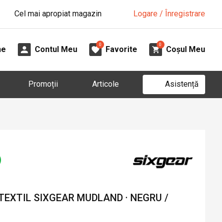
Cel mai apropiat magazin
Logare / Înregistrare
0
0
ne
Contul Meu
Favorite
Coșul Meu
Asistență
Promoții
Articole
TEXTIL SIXGEAR MUDLAND · NEGRU /