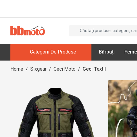
Categorii De Produse
Bărbați
Feme
Home
/
Sixgear
/
Geci Moto
/
Geci Textil