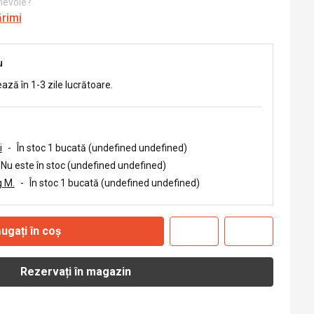
 nevoie?
ărimi
u
ează în 1-3 zile lucrătoare.
i
-
În stoc 1 bucată (undefined undefined)
Nu este în stoc (undefined undefined)
 M.
-
În stoc 1 bucată (undefined undefined)
ugați în coș
Rezervați în magazin