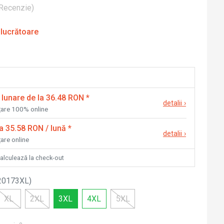
Recenzie
)
 lucrătoare
 lunare de la 36.48 RON
*
detalii
›
nțare 100% online
la 35.58 RON / lună
*
detalii
›
țare online
calculează la check-out
20173XL
)
XL
2XL
3XL
4XL
5XL