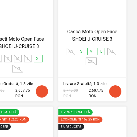
Cască Moto Open Face
scă Moto Open Face
SHOEI J-CRUISE 3
SHOEI J-CRUISE 3
XS
S
M
L
XL
S
M
L
XL
2XL
2XL
e Gratuită, 1-3 zile
Livrare Gratuită, 1-3 zile
.00
2,607.75
2,745.00
2,607.75
RON
RON
RON
E GRATUITĂ
LIVRARE GRATUITĂ
ISIȚI
162.25 RON
ECONOMISIȚI
162.25 RON
CERE
5
%
REDUCERE