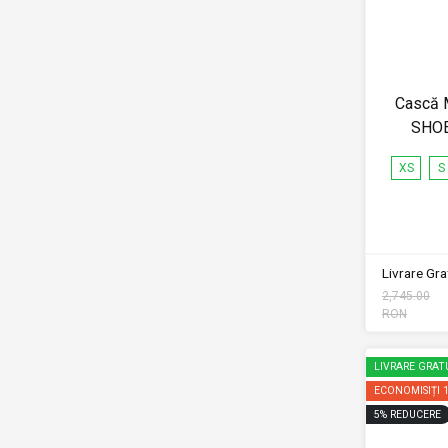
Cască 
SHOE
XS
S
Livrare Grat
2,745.00
RON
LIVRARE GRAT
ECONOMISIȚI
5
%
REDUCERE