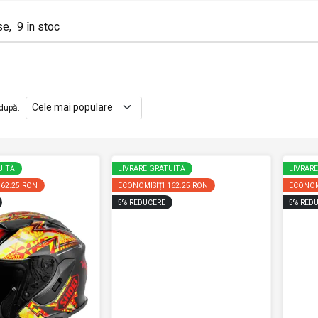
se
,
9
în stoc
după
:
UITĂ
LIVRARE GRATUITĂ
LIVRAR
162.25 RON
ECONOMISIȚI
162.25 RON
ECONOM
5
%
REDUCERE
5
%
REDU