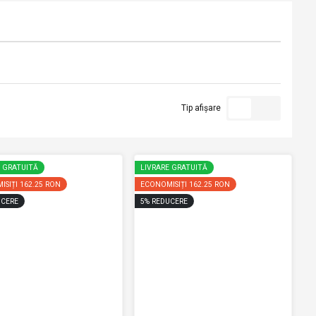
Tip afișare
E GRATUITĂ
LIVRARE GRATUITĂ
ISIȚI
162.25 RON
ECONOMISIȚI
162.25 RON
CERE
5
%
REDUCERE