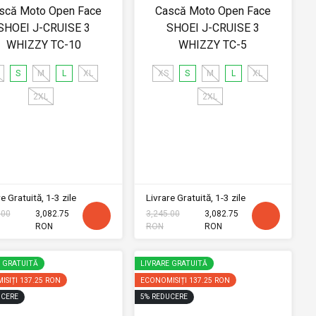
scă Moto Open Face
Cască Moto Open Face
SHOEI J-CRUISE 3
SHOEI J-CRUISE 3
WHIZZY TC-10
WHIZZY TC-5
S
M
L
XL
XS
S
M
L
XL
2XL
2XL
e Gratuită, 1-3 zile
Livrare Gratuită, 1-3 zile
.00
3,082.75
3,245.00
3,082.75
RON
RON
RON
E GRATUITĂ
LIVRARE GRATUITĂ
ISIȚI
137.25 RON
ECONOMISIȚI
137.25 RON
CERE
5
%
REDUCERE