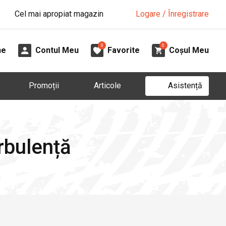
Cel mai apropiat magazin
Logare / Înregistrare
0
0
ne
Contul Meu
Favorite
Coșul Meu
Asistență
Promoții
Articole
rbulență