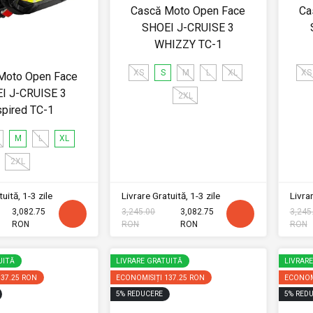
Cască Moto Open Face
Ca
SHOEI J-CRUISE 3
WHIZZY TC-1
XS
S
M
L
XL
XS
Moto Open Face
I J-CRUISE 3
2XL
spired TC-1
M
L
XL
2XL
uită, 1-3 zile
Livrare Gratuită, 1-3 zile
Livrar
3,082.75
3,245.00
3,082.75
3,245
RON
RON
RON
RON
UITĂ
LIVRARE GRATUITĂ
LIVRAR
137.25 RON
ECONOMISIȚI
137.25 RON
ECONOM
5
%
REDUCERE
5
%
REDU