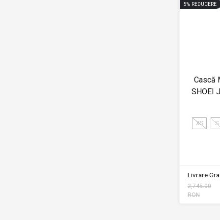
5
%
REDUCERE
Cască 
SHOEI J
XS
S
Livrare Grat
2,745.00
RON