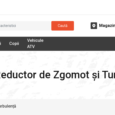
Magazi
Caută
Vehicule
i
Copii
ATV
Reductor de Zgomot și Tu
urbulență