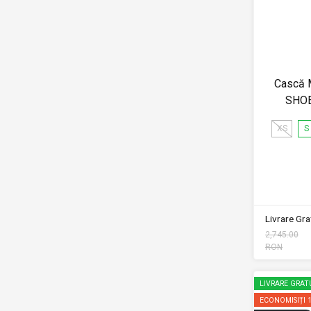
Cască 
SHOE
XS
S
Livrare Grat
2,745.00
RON
LIVRARE GRAT
ECONOMISIȚI