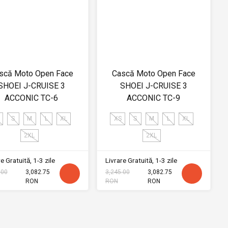
scă Moto Open Face
Cască Moto Open Face
SHOEI J-CRUISE 3
SHOEI J-CRUISE 3
ACCONIC TC-6
ACCONIC TC-9
S
M
L
XL
XS
S
M
L
XL
2XL
2XL
e Gratuită, 1-3 zile
Livrare Gratuită, 1-3 zile
.00
3,082.75
3,245.00
3,082.75
RON
RON
RON