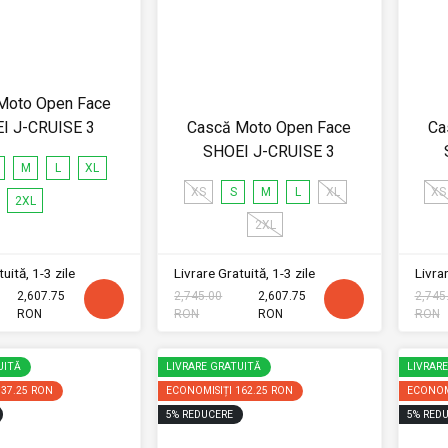
Moto Open Face
I J-CRUISE 3
Cască Moto Open Face
Ca
SHOEI J-CRUISE 3
M
L
XL
XS
S
M
L
XL
XS
2XL
2XL
uită, 1-3 zile
Livrare Gratuită, 1-3 zile
Livrar
2,607.75
2,745.00
2,607.75
2,745
RON
RON
RON
RON
UITĂ
LIVRARE GRATUITĂ
LIVRAR
137.25 RON
ECONOMISIȚI
162.25 RON
ECONOM
5
%
REDUCERE
5
%
REDU