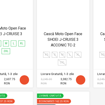
Moto Open Face
I J-CRUISE 3
Cască Moto Open Face
Ca
SHOEI J-CRUISE 3
M
L
XL
ACCONIC TC-2
2XL
XS
S
M
L
XL
XS
2XL
uită, 1-3 zile
Livrare Gratuită, 1-3 zile
Livrar
2,607.75
3,245.00
3,082.75
3,245
RON
RON
RON
RON
UITĂ
LIVRARE GRATUITĂ
137.25 RON
ECONOMISIȚI
162.25 RON