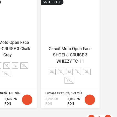
5
%
REDUCERE
Moto Open Face
-CRUISE 3 Chalk
Cască Moto Open Face
Grey
SHOEI J-CRUISE 3
WHIZZY TC-11
M
L
XL
XS
S
M
L
XL
2XL
2XL
uită, 1-3 zile
Livrare Gratuită, 1-3 zile
2,607.75
3,245.00
3,082.75
RON
RON
RON