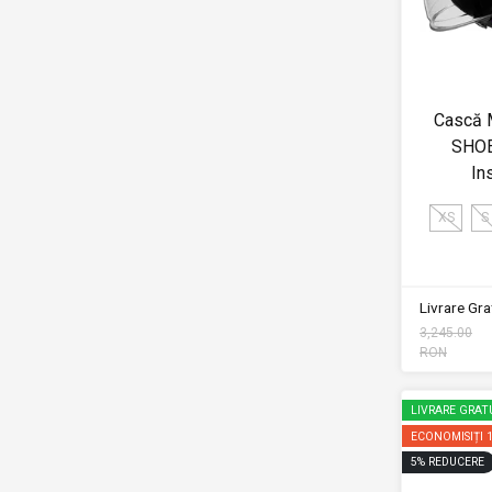
Cască 
SHOE
In
XS
S
Livrare Grat
3,245.00
RON
LIVRARE GRAT
ECONOMISIȚI
5
%
REDUCERE