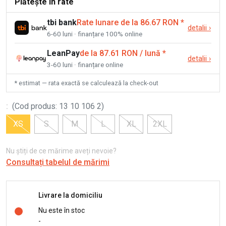
Plătește în rate
tbi bank
Rate lunare de la 86.67 RON
*
detalii
›
6-60 luni · finanțare 100% online
LeanPay
de la 87.61 RON / lună
*
detalii
›
3-60 luni · finanțare online
* estimat — rata exactă se calculează la check-out
:
(
Cod produs
:
13 10 106 2
)
XS
S
M
L
XL
2XL
Nu știți de ce mărime aveți nevoie?
Consultați tabelul de mărimi
Livrare la domiciliu
Nu este în stoc
-