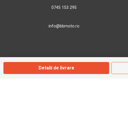
0745 153 295
info@bbmoto.ro
Magazin
Otopeni
Detalii de livrare
Str. Ferme D Nr. 2
Otopeni, Ilfov
Marți - Sâmbătă: 10:00 - 18:00
0755 141 155