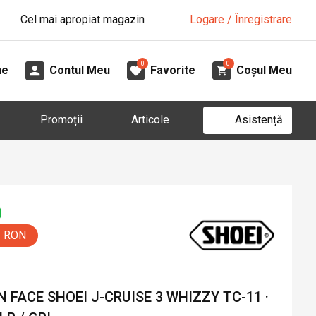
Cel mai apropiat magazin
Logare / Înregistrare
0
0
ne
Contul Meu
Favorite
Coșul Meu
Asistență
Promoții
Articole
5 RON
FACE SHOEI J-CRUISE 3 WHIZZY TC-11 ·