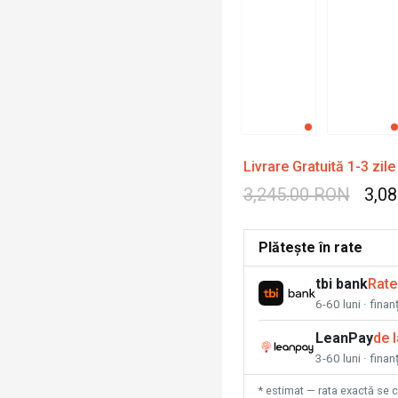
Livrare Gratuită 1-3 zile
3,245.00 RON
3,0
Plătește în rate
tbi bank
Rate
6-60 luni · fina
LeanPay
de 
3-60 luni · finan
* estimat — rata exactă se 