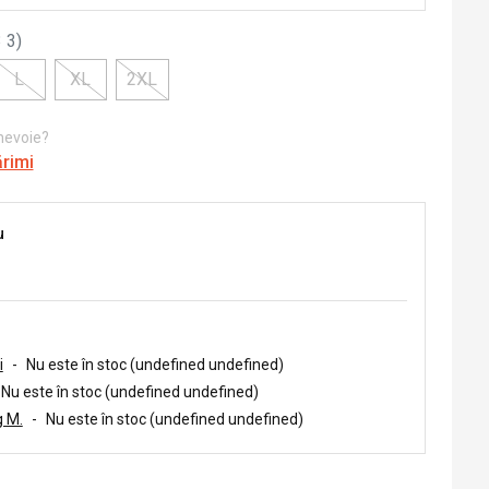
 3
)
L
XL
2XL
 nevoie?
ărimi
u
i
-
Nu este în stoc (undefined undefined)
Nu este în stoc (undefined undefined)
 M.
-
Nu este în stoc (undefined undefined)