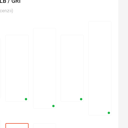
LB / GRI
cenzii
)