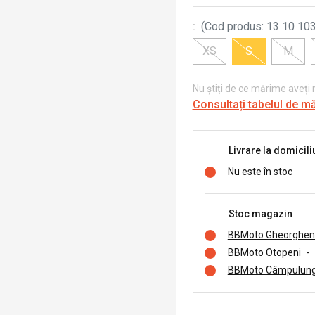
:
(
Cod produs
:
13 10 103
XS
S
M
Nu știți de ce mărime aveți
Consultați tabelul de m
Livrare la domicili
Nu este în stoc
Stoc magazin
BBMoto Gheorghen
BBMoto Otopeni
-
BBMoto Câmpulung