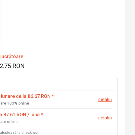
 lucrătoare
82.75 RON
 lunare de la 86.67 RON
*
detalii
›
nțare 100% online
la 87.61 RON / lună
*
detalii
›
țare online
calculează la check-out