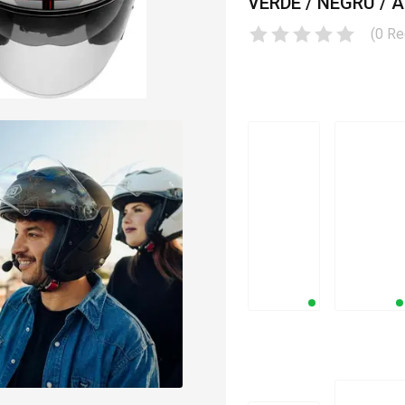
VERDE / NEGRU / A
(
0
Re