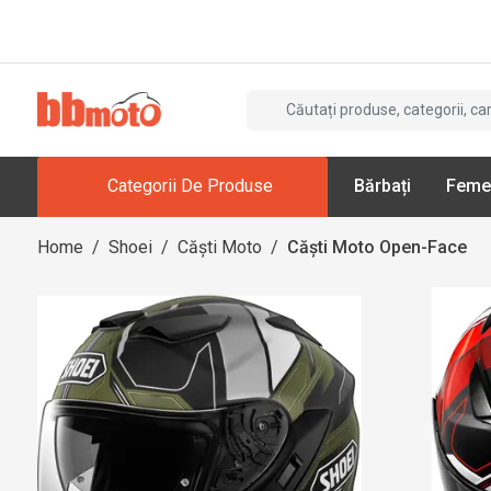
Categorii De Produse
Bărbați
Feme
Home
/
Shoei
/
Căști Moto
/
Căști Moto Open-Face