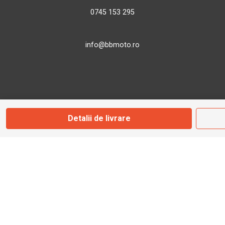
0745 153 295
info@bbmoto.ro
Magazin
Otopeni
Detalii de livrare
Str. Ferme D Nr. 2
Otopeni, Ilfov
Marți - Sâmbătă: 10:00 - 18:00
0755 141 155