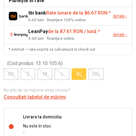
Plătește în rate
tbi bank
Rate lunare de la 86.67 RON
*
detalii
›
6-60 luni · finanțare 100% online
LeanPay
de la 87.61 RON / lună
*
detalii
›
3-60 luni · finanțare online
* estimat — rata exactă se calculează la check-out
:
(
Cod produs
:
13 10 105 6
)
XS
S
M
L
XL
2XL
Nu știți de ce mărime aveți nevoie?
Consultați tabelul de mărimi
Livrare la domiciliu
Nu este în stoc
-