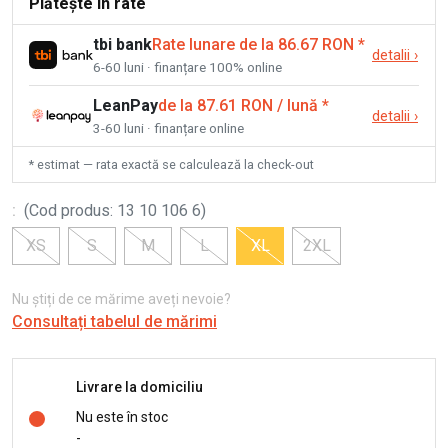
Plătește în rate
tbi bank
Rate lunare de la 86.67 RON
*
detalii
›
6-60 luni · finanțare 100% online
LeanPay
de la 87.61 RON / lună
*
detalii
›
3-60 luni · finanțare online
* estimat — rata exactă se calculează la check-out
:
(
Cod produs
:
13 10 106 6
)
XS
S
M
L
XL
2XL
Nu știți de ce mărime aveți nevoie?
Consultați tabelul de mărimi
Livrare la domiciliu
Nu este în stoc
-