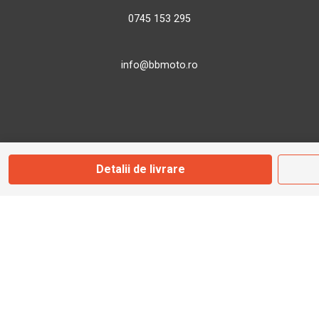
0745 153 295
info@bbmoto.ro
Magazin
Otopeni
Detalii de livrare
Str. Ferme D Nr. 2
Otopeni, Ilfov
Marți - Sâmbătă: 10:00 - 18:00
0755 141 155