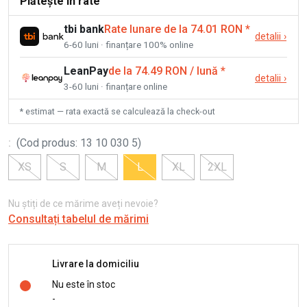
Plătește în rate
tbi bank
Rate lunare de la 74.01 RON
*
detalii
›
6-60 luni · finanțare 100% online
LeanPay
de la 74.49 RON / lună
*
detalii
›
3-60 luni · finanțare online
* estimat — rata exactă se calculează la check-out
:
(
Cod produs
:
13 10 030 5
)
XS
S
M
L
XL
2XL
Nu știți de ce mărime aveți nevoie?
Consultați tabelul de mărimi
Livrare la domiciliu
Nu este în stoc
-