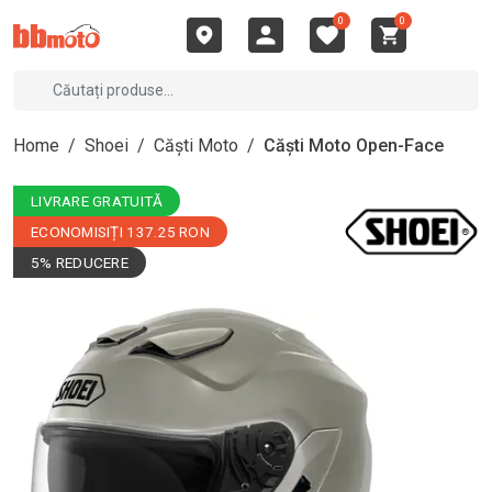
0
0
Home
/
Shoei
/
Căști Moto
/
Căști Moto Open-Face
LIVRARE GRATUITĂ
ECONOMISIȚI 137.25 RON
5% REDUCERE