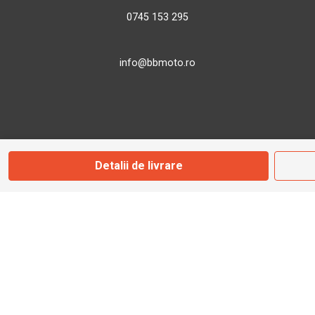
0745 153 295
info@bbmoto.ro
Magazin
Otopeni
Detalii de livrare
Str. Ferme D Nr. 2
Otopeni, Ilfov
Marți - Sâmbătă: 10:00 - 18:00
0755 141 155