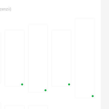
cenzii
)