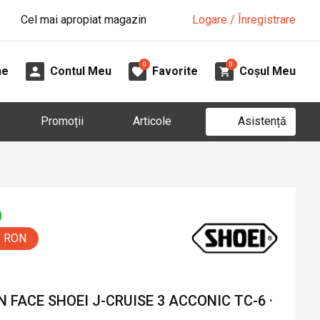
Cel mai apropiat magazin
Logare / Înregistrare
0
0
ne
Contul Meu
Favorite
Coșul Meu
Asistență
Promoții
Articole
5 RON
FACE SHOEI J-CRUISE 3 ACCONIC TC-6 ·