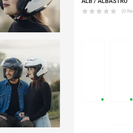
ALB / ALBASTRU
(
0
Re