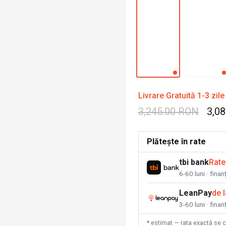
Livrare Gratuită 1-3 zile
3,245.00 RON
3,0
Plătește în rate
tbi bank
Rate
6-60 luni · fina
LeanPay
de 
3-60 luni · finan
* estimat — rata exactă se 