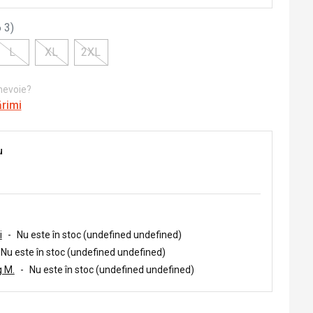
 3
)
L
XL
2XL
 nevoie?
ărimi
u
i
-
Nu este în stoc (undefined undefined)
Nu este în stoc (undefined undefined)
 M.
-
Nu este în stoc (undefined undefined)