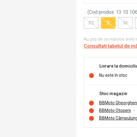
:
(
Cod produs
:
13 10 106
XS
S
M
Nu știți de ce mărime aveți
Consultați tabelul de m
Livrare la domicili
Nu este în stoc
Stoc magazin
BBMoto Gheorghen
BBMoto Otopeni
-
BBMoto Câmpulung