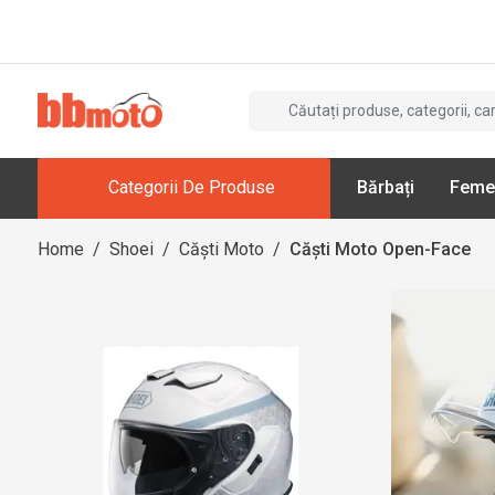
Categorii De Produse
Bărbați
Feme
Home
/
Shoei
/
Căști Moto
/
Căști Moto Open-Face