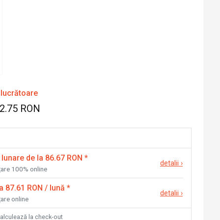
 lucrătoare
82.75 RON
 lunare de la 86.67 RON
*
detalii
›
nțare 100% online
la 87.61 RON / lună
*
detalii
›
țare online
calculează la check-out