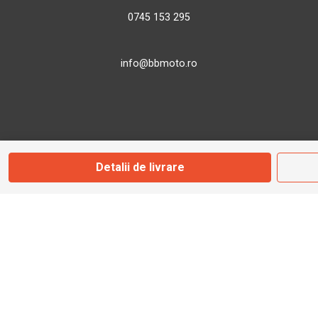
0745 153 295
info@bbmoto.ro
Magazin
Otopeni
Detalii de livrare
Str. Ferme D Nr. 2
Otopeni, Ilfov
Marți - Sâmbătă: 10:00 - 18:00
0755 141 155