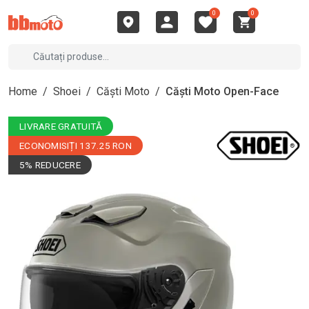
0
0
Home
/
Shoei
/
Căști Moto
/
Căști Moto Open-Face
LIVRARE GRATUITĂ
ECONOMISIȚI 137.25 RON
5% REDUCERE