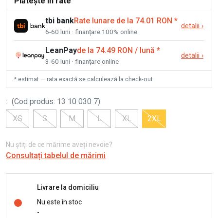
Plătește în rate
tbi bank
Rate lunare de la 74.01 RON
*
detalii
›
6-60 luni · finanțare 100% online
LeanPay
de la 74.49 RON / lună
*
detalii
›
3-60 luni · finanțare online
* estimat — rata exactă se calculează la check-out
:
(
Cod produs
:
13 10 030 7
)
XS
S
M
L
XL
2XL
Nu știți de ce mărime aveți nevoie?
Consultați tabelul de mărimi
Livrare la domiciliu
Nu este în stoc
-