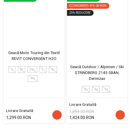
ECONOMISIȚI
475.00 RON
25
%
REDUCERE
Geacă Moto Touring din Textil
REVIT CONVERGENT H2O
Geacă Outdoor / Alpinism / Ski
S
M
2XL
L
XL
STRINDBERG 2145 SBAN,
Dermizax
3XL
50
52
54
Livrare Gratuită
Livrare Gratuită
1,899.00 RON
1,299.00 RON
1,424.00 RON