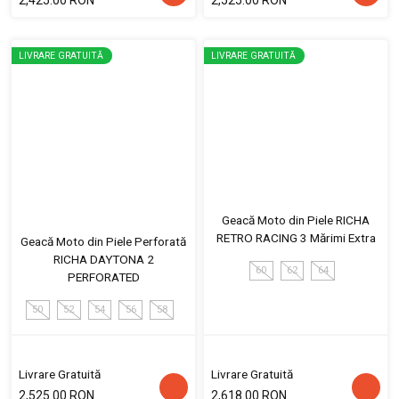
LIVRARE GRATUITĂ
LIVRARE GRATUITĂ
Geacă Moto din Piele RICHA
RETRO RACING 3 Mărimi Extra
Geacă Moto din Piele Perforată
RICHA DAYTONA 2
60
62
64
PERFORATED
50
52
54
56
58
Livrare Gratuită
Livrare Gratuită
2,525.00 RON
2,618.00 RON