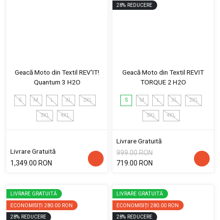
28
%
REDUCERE
Geacă Moto din Textil REV'IT!
Geacă Moto din Textil REVIT
Quantum 3 H2O
TORQUE 2 H2O
S
M
L
XL
2XL
S
M
L
XL
2XL
3XL
4XL
3XL
4XL
Livrare Gratuită
Livrare Gratuită
999.00 RON
1,349.00 RON
719.00 RON
LIVRARE GRATUITĂ
LIVRARE GRATUITĂ
ECONOMISIȚI
280.00 RON
ECONOMISIȚI
280.00 RON
28
%
REDUCERE
28
%
REDUCERE