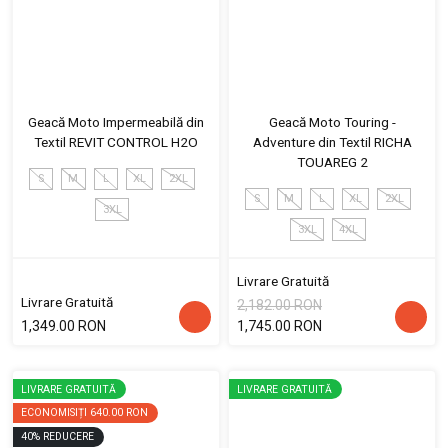
Geacă Moto Impermeabilă din
Geacă Moto Touring -
Textil REVIT CONTROL H2O
Adventure din Textil RICHA
TOUAREG 2
S
M
L
XL
2XL
S
M
L
XL
2XL
3XL
3XL
4XL
Livrare Gratuită
Livrare Gratuită
2,182.00 RON
1,349.00 RON
1,745.00 RON
LIVRARE GRATUITĂ
LIVRARE GRATUITĂ
ECONOMISIȚI
640.00 RON
40
%
REDUCERE