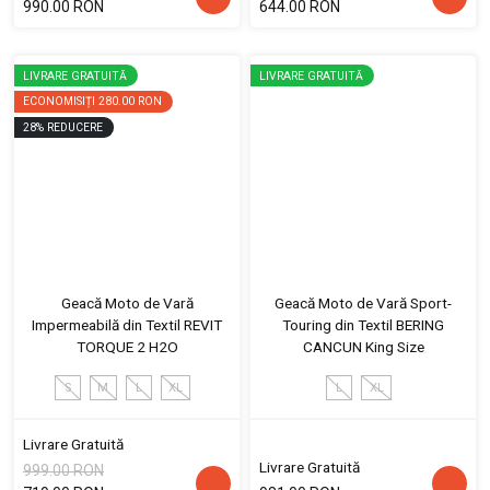
990.00 RON
644.00 RON
LIVRARE GRATUITĂ
LIVRARE GRATUITĂ
ECONOMISIȚI
280.00 RON
28
%
REDUCERE
Geacă Moto de Vară
Geacă Moto de Vară Sport-
Impermeabilă din Textil REVIT
Touring din Textil BERING
TORQUE 2 H2O
CANCUN King Size
S
M
L
XL
L
XL
Livrare Gratuită
Livrare Gratuită
999.00 RON