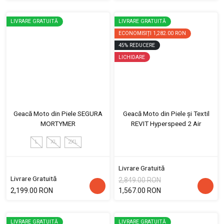
LIVRARE GRATUITĂ
LIVRARE GRATUITĂ
ECONOMISIȚI
1,282.00 RON
45
%
REDUCERE
LICHIDARE
Geacă Moto din Piele SEGURA
Geacă Moto din Piele și Textil
MORTYMER
REVIT Hyperspeed 2 Air
L
XL
2XL
Livrare Gratuită
Livrare Gratuită
2,849.00 RON
2,199.00 RON
1,567.00 RON
LIVRARE GRATUITĂ
LIVRARE GRATUITĂ