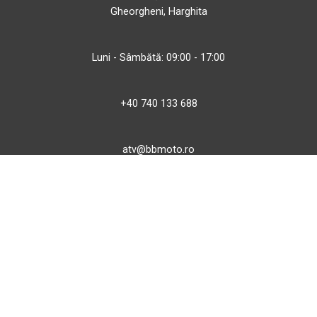
Gheorgheni, Harghita
Luni - Sâmbătă: 09:00 - 17:00
+40 740 133 688
atv@bbmoto.ro
Magazin
BBmoto ATV Otopeni
Str. Ferme D Nr. 2