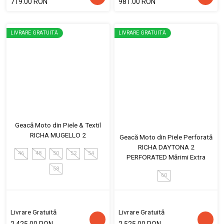
719.00 RON
981.00 RON
LIVRARE GRATUITĂ
LIVRARE GRATUITĂ
Geacă Moto din Piele & Textil
RICHA MUGELLO 2
Geacă Moto din Piele Perforată
RICHA DAYTONA 2
46
48
50
52
54
PERFORATED Mărimi Extra
58
60
Livrare Gratuită
Livrare Gratuită
2,425.00 RON
2,525.00 RON