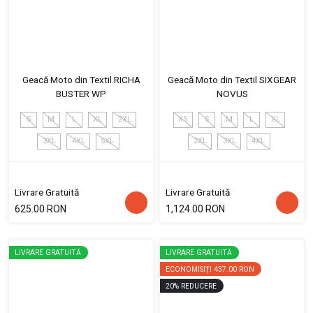
Geacă Moto din Textil RICHA
Geacă Moto din Textil SIXGEAR
BUSTER WP
NOVUS
S
M
L
XL
2XL
XS
S
M
L
XL
3XL
4XL
5XL
2XL
3XL
4XL
Livrare Gratuită
Livrare Gratuită
625.00 RON
1,124.00 RON
LIVRARE GRATUITĂ
LIVRARE GRATUITĂ
ECONOMISIȚI
437.00 RON
20
%
REDUCERE