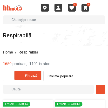
0
0
Respirabilă
Home
/
Respirabilă
1650
produse
,
1191
în stoc
Filtrează
Cele mai populare
LIVRARE GRATUITĂ
LIVRARE GRATUITĂ