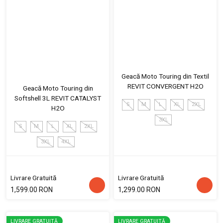
Geacă Moto Touring din Textil
REVIT CONVERGENT H2O
Geacă Moto Touring din
Softshell 3L REVIT CATALYST
S
M
L
XL
2XL
H2O
3XL
S
M
L
XL
2XL
3XL
4XL
Livrare Gratuită
Livrare Gratuită
1,599.00 RON
1,299.00 RON
LIVRARE GRATUITĂ
LIVRARE GRATUITĂ