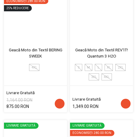
ECONOMISIȚI
289.00 RON
25
%
REDUCERE
Geacă Moto din Textil BERING
Geacă Moto din Textil REV'IT!
SWEEK
Quantum 3 H2O
4XL
S
M
L
XL
2XL
3XL
4XL
Livrare Gratuită
Livrare Gratuită
1,164.00 RON
875.00 RON
1,349.00 RON
LIVRARE GRATUITĂ
LIVRARE GRATUITĂ
ECONOMISIȚI
280.00 RON