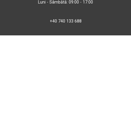
Luni - Sâmbătă: 09:00 - 17:00
+40 740 133 688
atv@bbmoto.ro
Magazin
BBmoto ATV Otopeni
Str. Ferme D Nr. 2
Otopeni, Ilfov
Marți - Sâmbătă: 10:00 - 18:00