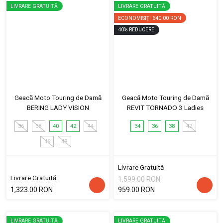
LIVRARE GRATUITĂ
LIVRARE GRATUITĂ
ECONOMISIȚI
640.00 RON
40
%
REDUCERE
Geacă Moto Touring de Damă
Geacă Moto Touring de Damă
BERING LADY VISION
REVIT TORNADO 3 Ladies
36
38
40
42
44
34
36
38
42
46
48
Livrare Gratuită
Livrare Gratuită
1,599.00 RON
1,323.00 RON
959.00 RON
LIVRARE GRATUITĂ
LIVRARE GRATUITĂ