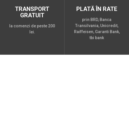
TRANSPORT
PLATĂ ÎN RATE
GRATUIT
prin BRD, Banca
Transilvania, Unicredit,
la comenzi de peste 200
Raiffeisen, Garanti Bank,
lei.
tbi bank