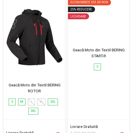
ECONOMISIȚI
333.00 RON
25
%
REDUCERE
LICHIDARE
Geacă Moto din Textil BERING
START-R
S
Geacă Moto din Textil BERING
ROTOR
S
M
L
XL
2XL
3XL
Livrare Gratuită
Livrare Gratuită