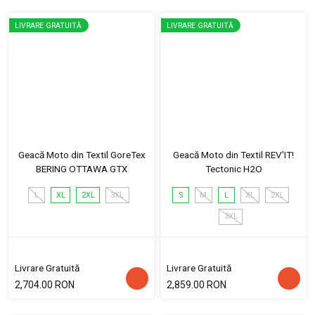
LIVRARE GRATUITĂ
LIVRARE GRATUITĂ
Geacă Moto din Textil GoreTex
Geacă Moto din Textil REV'IT!
BERING OTTAWA GTX
Tectonic H2O
L
XL
2XL
3XL
S
M
L
XL
2XL
3XL
Livrare Gratuită
Livrare Gratuită
2,704.00 RON
2,859.00 RON