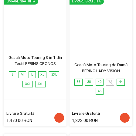
LIVRARE GRATUITĂ
LIVRARE GRATUITĂ
Geacă Moto Touring 3 în 1 din
Textil BERING CRONOS
Geacă Moto Touring de Damă
BERING LADY VISION
S
M
L
XL
2XL
36
38
40
42
44
3XL
4XL
46
Livrare Gratuită
Livrare Gratuită
1,470.00 RON
1,323.00 RON