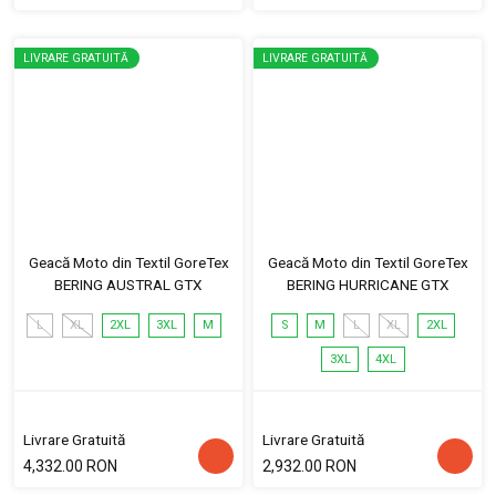
LIVRARE GRATUITĂ
LIVRARE GRATUITĂ
Geacă Moto din Textil GoreTex
Geacă Moto din Textil GoreTex
BERING AUSTRAL GTX
BERING HURRICANE GTX
L
XL
2XL
3XL
M
S
M
L
XL
2XL
3XL
4XL
Livrare Gratuită
Livrare Gratuită
4,332.00 RON
2,932.00 RON