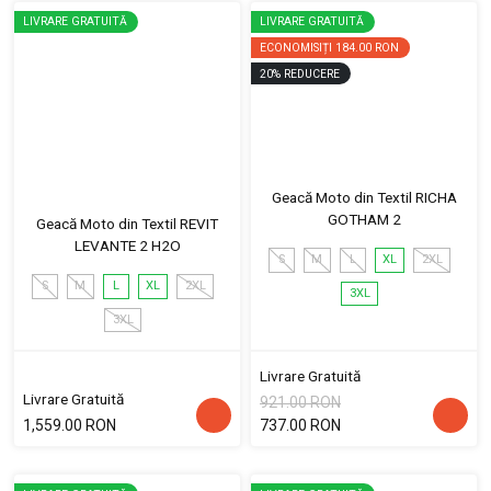
LIVRARE GRATUITĂ
LIVRARE GRATUITĂ
ECONOMISIȚI
184.00 RON
20
%
REDUCERE
Geacă Moto din Textil RICHA
GOTHAM 2
Geacă Moto din Textil REVIT
LEVANTE 2 H2O
S
M
L
XL
2XL
S
M
L
XL
2XL
3XL
3XL
Livrare Gratuită
Livrare Gratuită
921.00 RON
1,559.00 RON
737.00 RON