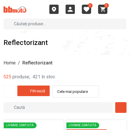
0
0
Reflectorizant
Home
/
Reflectorizant
525
produse
,
421
în stoc
Filtrează
Cele mai populare
LIVRARE GRATUITĂ
LIVRARE GRATUITĂ