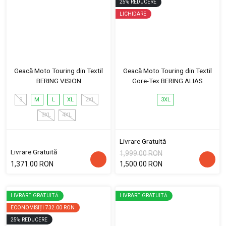
25
%
REDUCERE
LICHIDARE
Geacă Moto Touring din Textil
Geacă Moto Touring din Textil
BERING VISION
Gore-Tex BERING ALIAS
S
M
L
XL
2XL
3XL
3XL
4XL
Livrare Gratuită
Livrare Gratuită
1,999.00 RON
1,371.00 RON
1,500.00 RON
LIVRARE GRATUITĂ
LIVRARE GRATUITĂ
ECONOMISIȚI
732.00 RON
25
%
REDUCERE