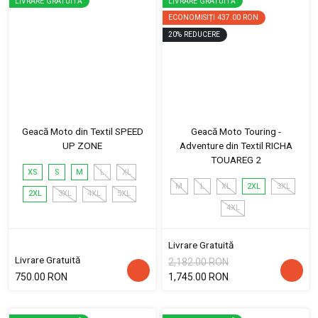
LIVRARE GRATUITĂ
LIVRARE GRATUITĂ
ECONOMISIȚI
437.00 RON
20
%
REDUCERE
Geacă Moto din Textil SPEED
Geacă Moto Touring -
UP ZONE
Adventure din Textil RICHA
TOUAREG 2
XS
S
M
L
XL
M
L
XL
2XL
3XL
2XL
3XL
4XL
5XL
4XL
Livrare Gratuită
Livrare Gratuită
2,182.00 RON
750.00 RON
1,745.00 RON