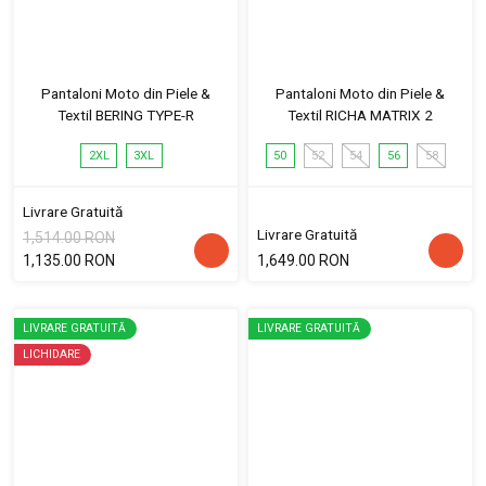
Pantaloni Moto din Piele &
Pantaloni Moto din Piele &
Textil BERING TYPE-R
Textil RICHA MATRIX 2
2XL
3XL
50
52
54
56
58
Livrare Gratuită
Livrare Gratuită
1,514.00 RON
1,135.00 RON
1,649.00 RON
LIVRARE GRATUITĂ
LIVRARE GRATUITĂ
LICHIDARE