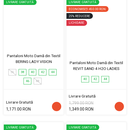
LIVRARE GRATUITĂ
LIVRARE GRATUITĂ
ECONOMISIȚI
450.00 RON
25
%
REDUCERE
LICHIDARE
Pantaloni Moto Damă din Textil
BERING LADY VISION
Pantaloni Moto Damă din Textil
REVIT SAND 4 H2O LADIES
36
38
40
42
44
40
42
44
46
48
Livrare Gratuită
Livrare Gratuită
1,799.00 RON
1,171.00 RON
1,349.00 RON
LIVRARE GRATUITĂ
LIVRARE GRATUITĂ