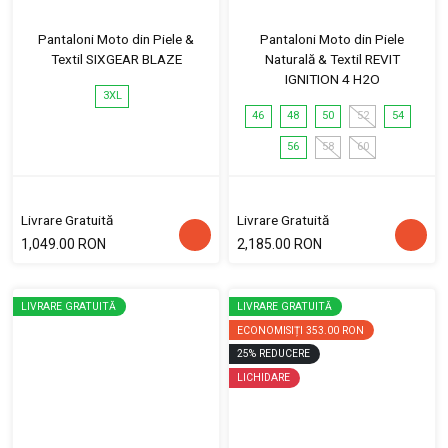
Pantaloni Moto din Piele &
Pantaloni Moto din Piele
Textil SIXGEAR BLAZE
Naturală & Textil REVIT
IGNITION 4 H2O
3XL
46
48
50
52
54
56
58
60
Livrare Gratuită
Livrare Gratuită
1,049.00 RON
2,185.00 RON
LIVRARE GRATUITĂ
LIVRARE GRATUITĂ
ECONOMISIȚI
353.00 RON
25
%
REDUCERE
LICHIDARE