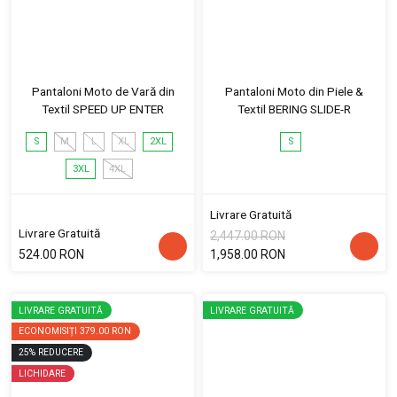
Pantaloni Moto de Vară din
Pantaloni Moto din Piele &
Textil SPEED UP ENTER
Textil BERING SLIDE-R
S
M
L
XL
2XL
S
3XL
4XL
Livrare Gratuită
Livrare Gratuită
2,447.00 RON
524.00 RON
1,958.00 RON
LIVRARE GRATUITĂ
LIVRARE GRATUITĂ
ECONOMISIȚI
379.00 RON
25
%
REDUCERE
LICHIDARE