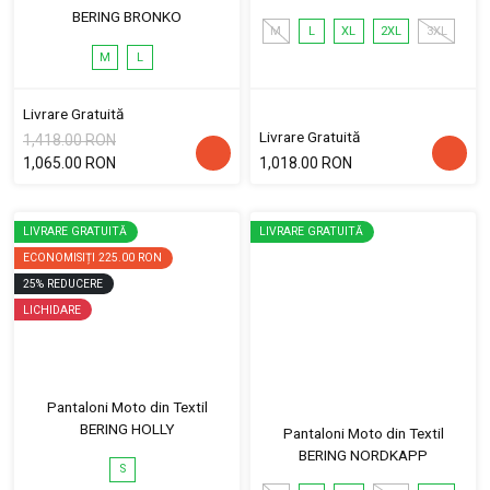
BERING BRONKO
M
L
XL
2XL
3XL
M
L
Livrare Gratuită
Livrare Gratuită
1,418.00 RON
1,065.00 RON
1,018.00 RON
LIVRARE GRATUITĂ
LIVRARE GRATUITĂ
ECONOMISIȚI
225.00 RON
25
%
REDUCERE
LICHIDARE
Pantaloni Moto din Textil
BERING HOLLY
Pantaloni Moto din Textil
BERING NORDKAPP
S