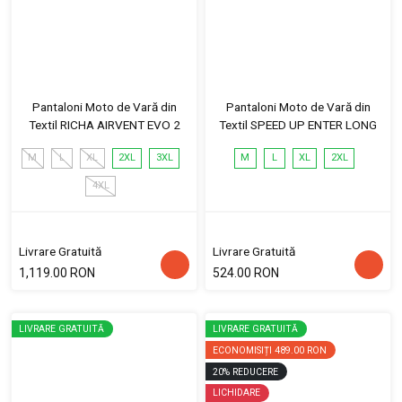
Pantaloni Moto de Vară din
Pantaloni Moto de Vară din
Textil RICHA AIRVENT EVO 2
Textil SPEED UP ENTER LONG
M
L
XL
2XL
3XL
M
L
XL
2XL
4XL
Livrare Gratuită
Livrare Gratuită
1,119.00 RON
524.00 RON
LIVRARE GRATUITĂ
LIVRARE GRATUITĂ
ECONOMISIȚI
489.00 RON
20
%
REDUCERE
LICHIDARE