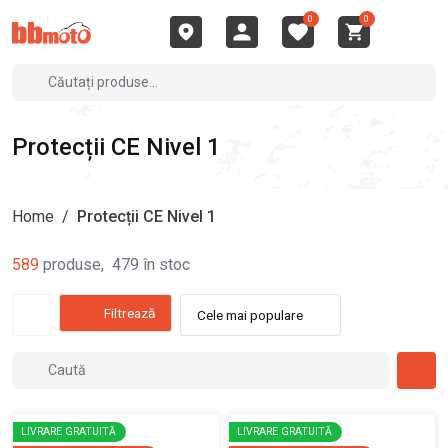
0
0
Protecții CE Nivel 1
Home
/
Protecții CE Nivel 1
589
produse
,
479
în stoc
Filtrează
Cele mai populare
LIVRARE GRATUITĂ
LIVRARE GRATUITĂ