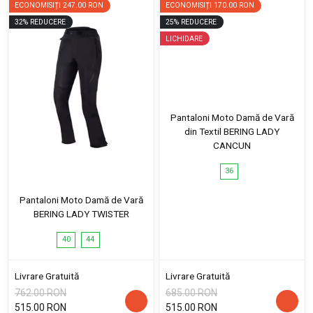
ECONOMISIȚI
247.00 RON
ECONOMISIȚI
170.00 RON
32
%
REDUCERE
25
%
REDUCERE
LICHIDARE
Pantaloni Moto Damă de Vară
din Textil BERING LADY
CANCUN
36
Pantaloni Moto Damă de Vară
BERING LADY TWISTER
40
44
Livrare Gratuită
Livrare Gratuită
762.00 RON
685.00 RON
515.00 RON
515.00 RON