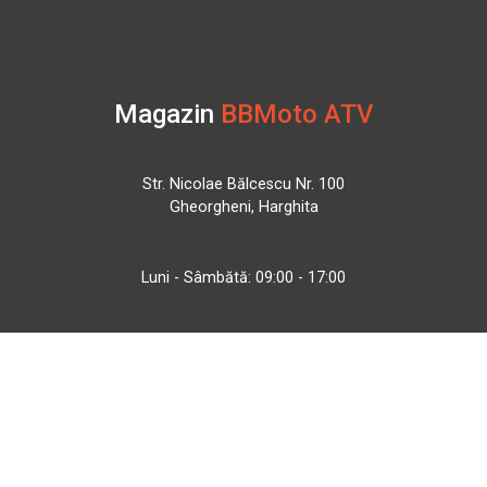
Magazin
BBMoto ATV
Str. Nicolae Bălcescu Nr. 100
Gheorgheni, Harghita
Luni - Sâmbătă: 09:00 - 17:00
+40 740 133 688
atv@bbmoto.ro