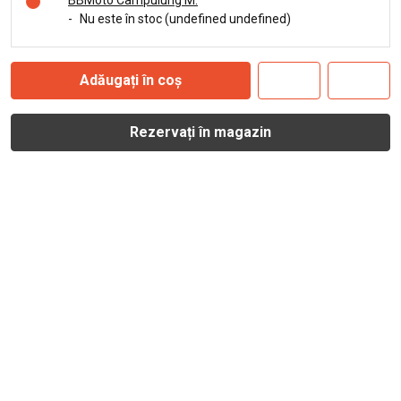
BBMoto Câmpulung M.
-
Nu este în stoc (undefined undefined)
Adăugați în coș
Rezervați în magazin