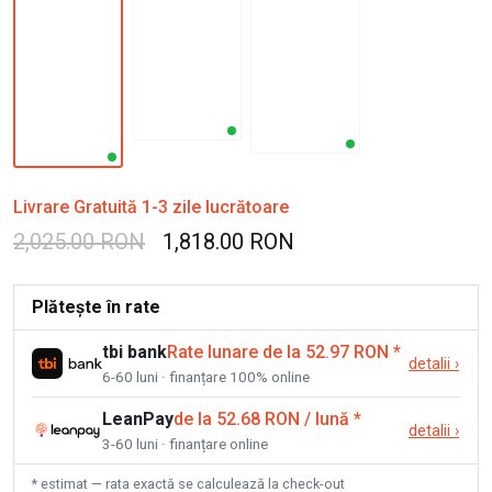
Livrare Gratuită 1-3 zile lucrătoare
2,025.00 RON
1,818.00 RON
Plătește în rate
tbi bank
Rate lunare de la 52.97 RON
*
detalii
›
6-60 luni · finanțare 100% online
LeanPay
de la 52.68 RON / lună
*
detalii
›
3-60 luni · finanțare online
* estimat — rata exactă se calculează la check-out