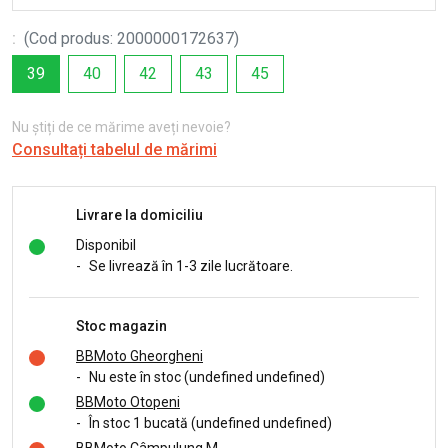
:
(
Cod produs
:
2000000172637
)
39
40
42
43
45
Nu știți de ce mărime aveți nevoie?
Consultați tabelul de mărimi
Livrare la domiciliu
Disponibil
-
Se livrează în 1-3 zile lucrătoare.
Stoc magazin
BBMoto Gheorgheni
-
Nu este în stoc (undefined undefined)
BBMoto Otopeni
-
În stoc 1 bucată (undefined undefined)