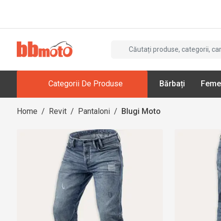
Categorii De Produse
Bărbați
Feme
Home
/
Revit
/
Pantaloni
/
Blugi Moto