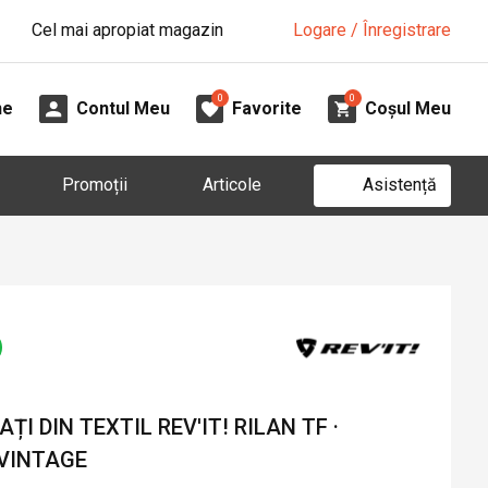
Cel mai apropiat magazin
Logare / Înregistrare
0
0
ne
Contul Meu
Favorite
Coșul Meu
Asistență
Promoții
Articole
I DIN TEXTIL REV'IT! RILAN TF ·
VINTAGE