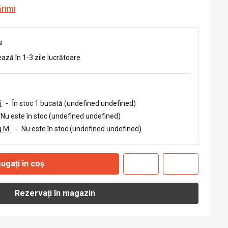
ărimi
u
ează în 1-3 zile lucrătoare.
i
-
În stoc 1 bucată (undefined undefined)
Nu este în stoc (undefined undefined)
 M.
-
Nu este în stoc (undefined undefined)
ugați în coș
Rezervați în magazin