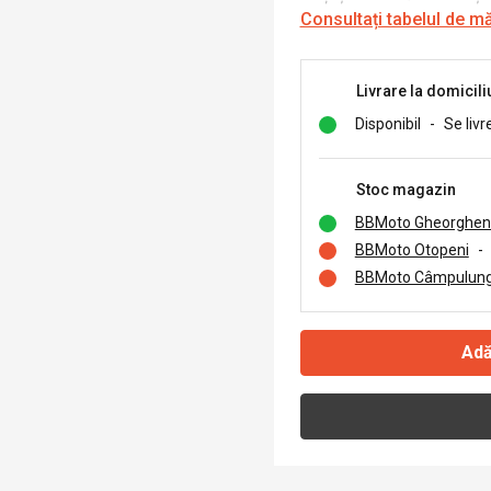
Consultați tabelul de m
Livrare la domicili
Disponibil
-
Se livr
Stoc magazin
BBMoto Gheorghen
BBMoto Otopeni
-
BBMoto Câmpulung
Adă