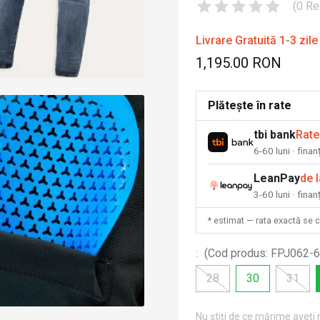
(
0
Re
Livrare Gratuită 1-3 zile
1,195.00 RON
Plătește în rate
tbi bank
Rate
6-60 luni · fina
LeanPay
de 
3-60 luni · finan
* estimat — rata exactă se 
:
(
Cod produs
:
FPJ062-6
28
30
31
Nu știți de ce mărime aveți