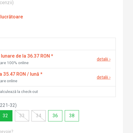
cenzii
)
 lucrătoare
 lunare de la 36.37 RON
*
detalii
›
nțare 100% online
la 35.47 RON / lună
*
detalii
›
țare online
calculează la check-out
221-32
)
32
33
34
36
38
 nevoie?