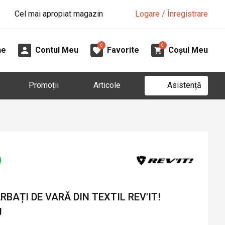
Cel mai apropiat magazin
Logare / Înregistrare
0
0
ne
Contul Meu
Favorite
Coșul Meu
Asistență
Promoții
Articole
AȚI DE VARĂ DIN TEXTIL REV'IT!
J