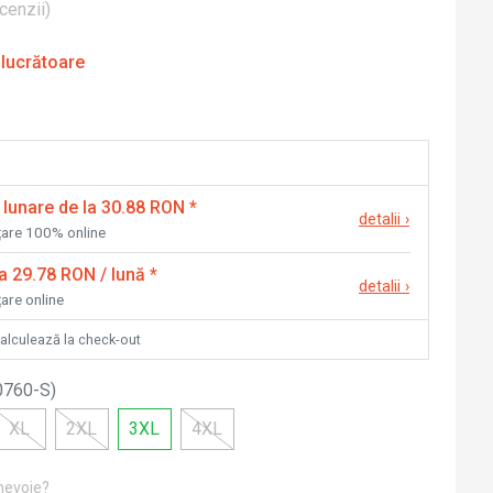
cenzii
)
 lucrătoare
 lunare de la 30.88 RON
*
detalii
›
nțare 100% online
la 29.78 RON / lună
*
detalii
›
țare online
calculează la check-out
0760-S
)
XL
2XL
3XL
4XL
 nevoie?