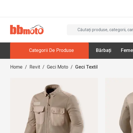
Categorii De Produse
Bărbați
Feme
Home
/
Revit
/
Geci Moto
/
Geci Textil