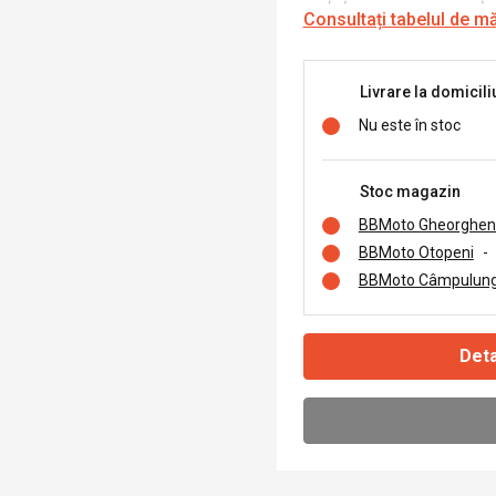
Consultați tabelul de m
Livrare la domicili
Nu este în stoc
Stoc magazin
BBMoto Gheorghen
BBMoto Otopeni
-
BBMoto Câmpulung
Deta