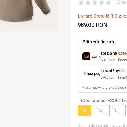
(
0
Re
Livrare Gratuită 1-3 zile
989.00 RON
Plătește în rate
tbi bank
Rate
6-60 luni · fina
LeanPay
de 
3-60 luni · finan
* estimat — rata exactă se 
:
(
Cod produs
:
FSO031-
S
M
L
Nu știți de ce mărime aveți