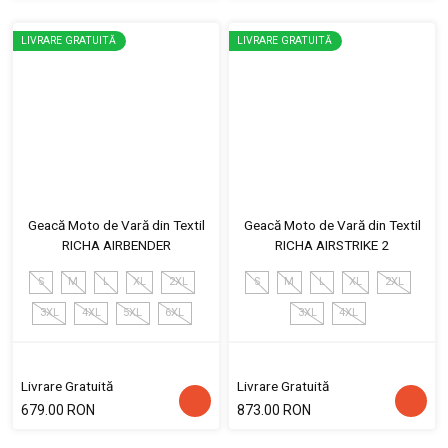
LIVRARE GRATUITĂ
LIVRARE GRATUITĂ
Geacă Moto de Vară din Textil
Geacă Moto de Vară din Textil
RICHA AIRBENDER
RICHA AIRSTRIKE 2
S
M
L
XL
2XL
S
M
L
XL
2XL
3XL
4XL
5XL
6XL
3XL
4XL
Livrare Gratuită
Livrare Gratuită
679.00 RON
873.00 RON