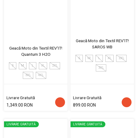
Geacă Moto din Textil REV'IT!
SAROS WB
Geacă Moto din Textil REV'IT!
Quantum 3 H2O
S
M
L
XL
2XL
S
M
L
XL
2XL
3XL
3XL
4XL
Livrare Gratuită
Livrare Gratuită
1,349.00 RON
899.00 RON
LIVRARE GRATUITĂ
LIVRARE GRATUITĂ