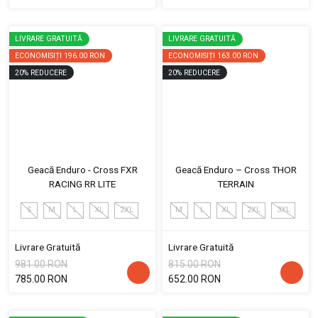
LIVRARE GRATUITĂ
LIVRARE GRATUITĂ
ECONOMISIȚI
196.00 RON
ECONOMISIȚI
163.00 RON
20
%
REDUCERE
20
%
REDUCERE
Geacă Enduro - Cross FXR
Geacă Enduro – Cross THOR
RACING RR LITE
TERRAIN
S
M
L
XL
2XL
M
L
XL
2XL
3XL
Livrare Gratuită
Livrare Gratuită
981.00 RON
815.00 RON
785.00 RON
652.00 RON