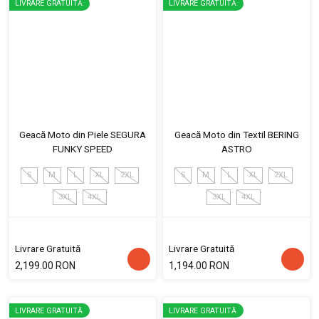
LIVRARE GRATUITĂ
LIVRARE GRATUITĂ
Geacă Moto din Piele SEGURA
Geacă Moto din Textil BERING
FUNKY SPEED
ASTRO
S
M
L
XL
2XL
S
M
L
XL
2XL
3XL
4XL
3XL
4XL
Livrare Gratuită
Livrare Gratuită
2,199.00 RON
1,194.00 RON
LIVRARE GRATUITĂ
LIVRARE GRATUITĂ