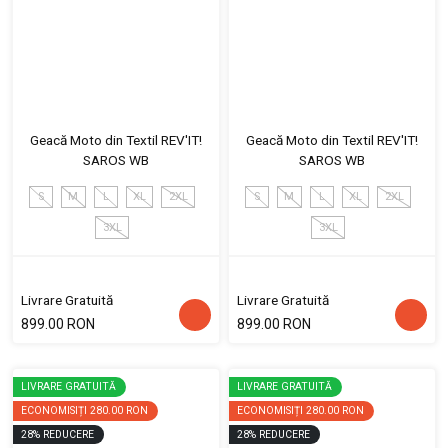
Geacă Moto din Textil REV'IT!
Geacă Moto din Textil REV'IT!
SAROS WB
SAROS WB
S
M
L
XL
2XL
S
M
L
XL
2XL
3XL
3XL
Livrare Gratuită
Livrare Gratuită
899.00 RON
899.00 RON
LIVRARE GRATUITĂ
LIVRARE GRATUITĂ
ECONOMISIȚI
280.00 RON
ECONOMISIȚI
280.00 RON
28
%
REDUCERE
28
%
REDUCERE