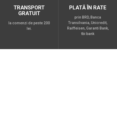
TRANSPORT
PLATĂ ÎN RATE
GRATUIT
prin BRD, Banca
Transilvania, Unicredit,
la comenzi de peste 200
Raiffeisen, Garanti Bank,
lei.
tbi bank