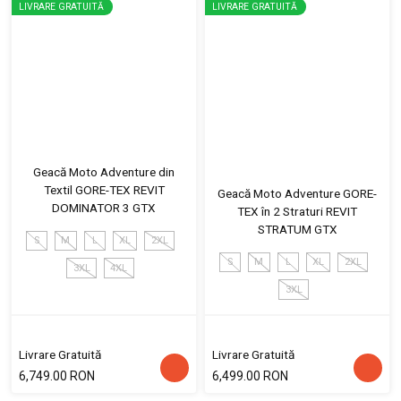
LIVRARE GRATUITĂ
LIVRARE GRATUITĂ
Geacă Moto Adventure din
Textil GORE-TEX REVIT
Geacă Moto Adventure GORE-
DOMINATOR 3 GTX
TEX în 2 Straturi REVIT
STRATUM GTX
S
M
L
XL
2XL
S
M
L
XL
2XL
3XL
4XL
3XL
Livrare Gratuită
Livrare Gratuită
6,749.00 RON
6,499.00 RON