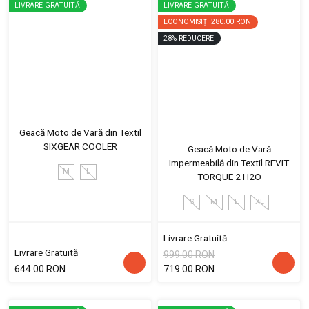
LIVRARE GRATUITĂ
LIVRARE GRATUITĂ
ECONOMISIȚI
280.00 RON
28
%
REDUCERE
Geacă Moto de Vară din Textil
SIXGEAR COOLER
Geacă Moto de Vară
Impermeabilă din Textil REVIT
M
L
TORQUE 2 H2O
S
M
L
XL
Livrare Gratuită
Livrare Gratuită
999.00 RON
644.00 RON
719.00 RON