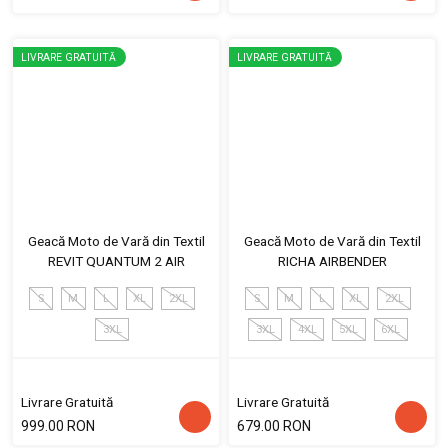
LIVRARE GRATUITĂ
LIVRARE GRATUITĂ
Geacă Moto de Vară din Textil
Geacă Moto de Vară din Textil
REVIT QUANTUM 2 AIR
RICHA AIRBENDER
S
M
L
XL
2XL
S
M
L
XL
2XL
3XL
3XL
4XL
5XL
6XL
Livrare Gratuită
Livrare Gratuită
999.00 RON
679.00 RON