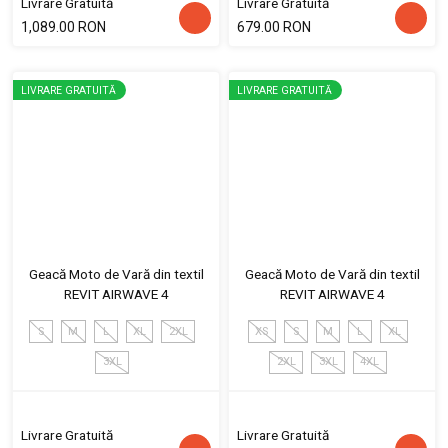
Livrare Gratuită
Livrare Gratuită
1,089.00 RON
679.00 RON
LIVRARE GRATUITĂ
LIVRARE GRATUITĂ
Geacă Moto de Vară din textil
Geacă Moto de Vară din textil
REVIT AIRWAVE 4
REVIT AIRWAVE 4
S
M
L
XL
2XL
XS
S
M
L
XL
3XL
2XL
3XL
4XL
Livrare Gratuită
Livrare Gratuită