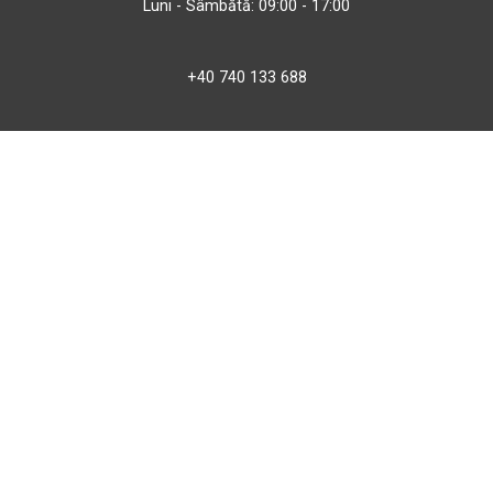
Luni - Sâmbătă: 09:00 - 17:00
+40 740 133 688
atv@bbmoto.ro
Magazin
BBmoto ATV Otopeni
Str. Ferme D Nr. 2
Otopeni, Ilfov
Marți - Sâmbătă: 10:00 - 18:00