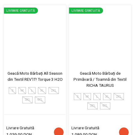
LIVRARE GRATUITĂ
LIVRARE GRATUITĂ
Geacă Moto Bărbați All Season
Geacă Moto Bărbați de
din Textil REV'IT! Torque 3 H2O
Primăvară / Toamnă din Textil
RICHA TAURUS
S
M
L
XL
2XL
S
M
L
XL
2XL
3XL
4XL
3XL
4XL
Livrare Gratuită
Livrare Gratuită
1,039.00 RON
1,089.00 RON