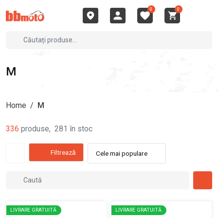
0
0
M
Home
/
M
336
produse
,
281
în stoc
Filtrează
Cele mai populare
LIVRARE GRATUITĂ
LIVRARE GRATUITĂ