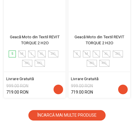
Geacă Moto din Textil REVIT
Geacă Moto din Textil REVIT
TORQUE 2 H2O
TORQUE 2 H2O
S
M
L
XL
2XL
S
M
L
XL
2XL
3XL
4XL
3XL
4XL
Livrare Gratuită
Livrare Gratuită
999.00 RON
999.00 RON
719.00 RON
719.00 RON
ÎNCARCĂ MAI MULTE PRODUSE