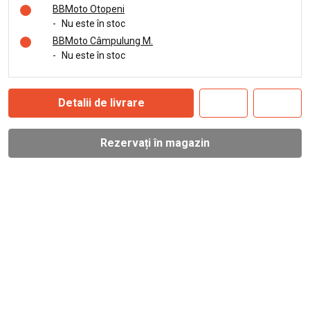
BBMoto Otopeni
-
Nu este în stoc
BBMoto Câmpulung M.
-
Nu este în stoc
Detalii de livrare
Rezervați în magazin