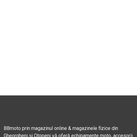
BBmoto prin magazinul online & magazinele fizice din
Gheorgheni și Otopeni vă oferă echipamente moto, accesorii