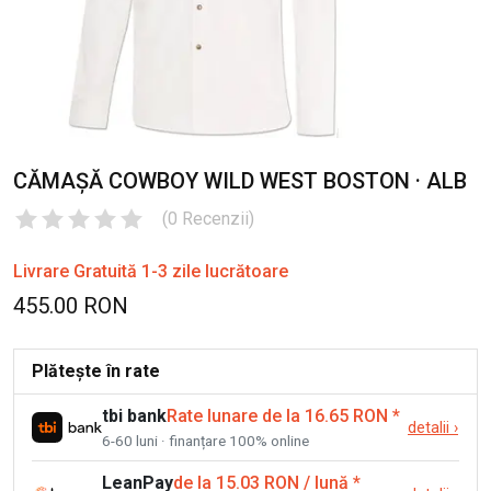
CĂMAȘĂ COWBOY WILD WEST BOSTON · ALB
(
0
Recenzii
)
Livrare Gratuită 1-3 zile lucrătoare
455.00 RON
Plătește în rate
tbi bank
Rate lunare de la 16.65 RON
*
detalii
›
6-60 luni · finanțare 100% online
LeanPay
de la 15.03 RON / lună
*