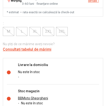
detalii
›
3-60 luni · finanțare online
* estimat — rata exactă se calculează la check-out
:
M
L
XL
2XL
3XL
Nu știți de ce mărime aveți nevoie?
Consultați tabelul de mărimi
Livrare la domiciliu
Nu este în stoc
-
Stoc magazin
BBMoto Gheorgheni
-
Nu este în stoc