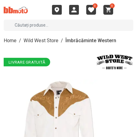
0
0
Home
/
Wild West Store
/
Îmbrăcăminte Western
LIVRARE GRATUITĂ