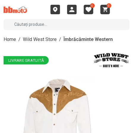
0
0
Home
/
Wild West Store
/
Îmbrăcăminte Western
LIVRARE GRATUITĂ