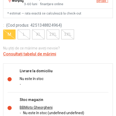
detalii
›
3-60 luni · finanțare online
* estimat — rata exactă se calculează la check-out
:
(
Cod produs
:
4251348824964
)
M
L
XL
2XL
3XL
Nu știți de ce mărime aveți nevoie?
Consultați tabelul de mărimi
Livrare la domiciliu
Nu este în stoc
-
Stoc magazin
BBMoto Gheorgheni
-
Nu este în stoc (undefined undefined)