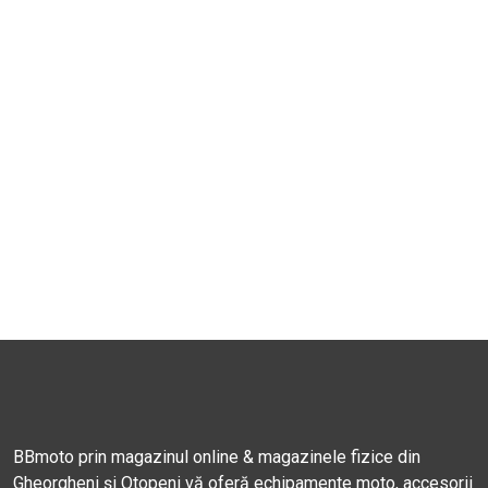
BBmoto prin magazinul online & magazinele fizice din
Gheorgheni și Otopeni vă oferă echipamente moto, accesorii