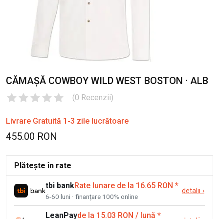
CĂMAȘĂ COWBOY WILD WEST BOSTON · ALB
(
0
Recenzii
)
Livrare Gratuită 1-3 zile lucrătoare
455.00 RON
Plătește în rate
tbi bank
Rate lunare de la 16.65 RON
*
detalii
›
6-60 luni · finanțare 100% online
LeanPay
de la 15.03 RON / lună
*