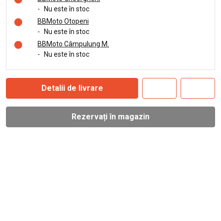
-
Nu este în stoc
BBMoto Otopeni
-
Nu este în stoc
BBMoto Câmpulung M.
-
Nu este în stoc
Detalii de livrare
Rezervați în magazin