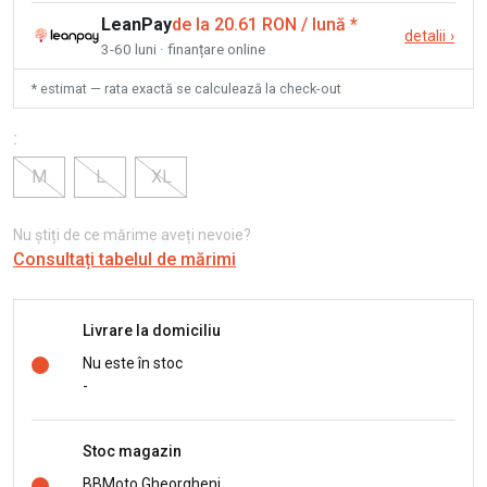
LeanPay
de la 20.61 RON / lună
*
detalii
›
3-60 luni · finanțare online
* estimat — rata exactă se calculează la check-out
:
M
L
XL
Nu știți de ce mărime aveți nevoie?
Consultați tabelul de mărimi
Livrare la domiciliu
Nu este în stoc
-
Stoc magazin
BBMoto Gheorgheni