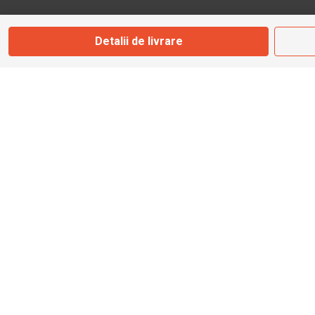
Marți - Sâmbătă: 09:00 - 17:00
Detalii de livrare
0745 153 295
info@bbmoto.ro
Magazin
Otopeni
Str. Ferme D Nr. 2
Otopeni, Ilfov