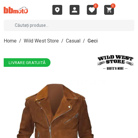
0
0
Home
/
Wild West Store
/
Casual
/
Geci
LIVRARE GRATUITĂ