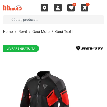
0
0
Home
/
Revit
/
Geci Moto
/
Geci Textil
LIVRARE GRATUITĂ