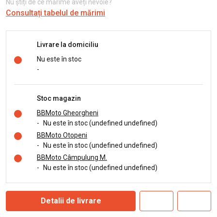
Nu știți de ce mărime aveți nevoie?
Consultați tabelul de mărimi
Livrare la domiciliu
Nu este în stoc
-
Stoc magazin
BBMoto Gheorgheni
-
Nu este în stoc (undefined undefined)
BBMoto Otopeni
-
Nu este în stoc (undefined undefined)
BBMoto Câmpulung M.
-
Nu este în stoc (undefined undefined)
Detalii de livrare