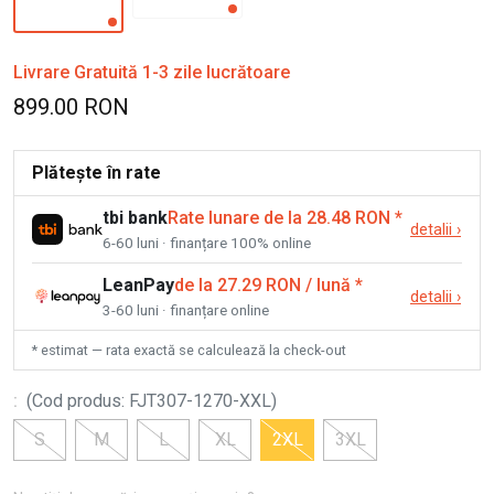
Livrare Gratuită 1-3 zile lucrătoare
899.00 RON
Plătește în rate
tbi bank
Rate lunare de la 28.48 RON
*
detalii
›
6-60 luni · finanțare 100% online
LeanPay
de la 27.29 RON / lună
*
detalii
›
3-60 luni · finanțare online
* estimat — rata exactă se calculează la check-out
:
(
Cod produs
:
FJT307-1270-XXL
)
S
M
L
XL
2XL
3XL